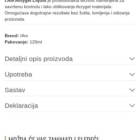
I.Am Acrygel Liquid
je profesionalna tečnost namenjena za
savršenu kontrolu i lako oblikovanje Acrygel materijala.
Omogućava dugotrajne rezultate bez žutila, lomljenja i odizanja
proizvoda.
Brend:
IAm
Pakovanje:
120ml
Detaljni opis proizvoda
Upotreba
Sastav
Deklaracija
MOŽDA ĆE VAS ZANIMATI I SLEDEĆI