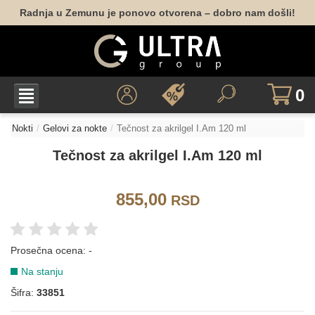
Radnja u Zemunu je ponovo otvorena – dobro nam došli!
0
Nokti
Gelovi za nokte
Tečnost za akrilgel I.Am 120 ml
Tečnost za akrilgel I.Am 120 ml
855,00
RSD
Prosečna ocena:
-
Na stanju
Šifra:
33851