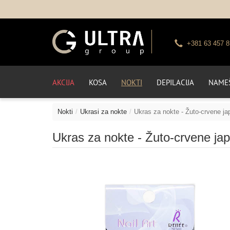
+381 63 457 8
AKCIJA
KOSA
NOKTI
DEPILACIJA
NAMEŠ
Nokti
Ukrasi za nokte
Ukras za nokte - Žuto-crvene j
Ukras za nokte - Žuto-crvene ja