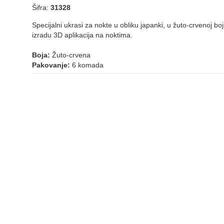
Šifra:
31328
Specijalni ukrasi za nokte u obliku japanki, u žuto-crvenoj bo
izradu 3D aplikacija na noktima.
Boja:
Žuto-crvena
Pakovanje:
6 komada