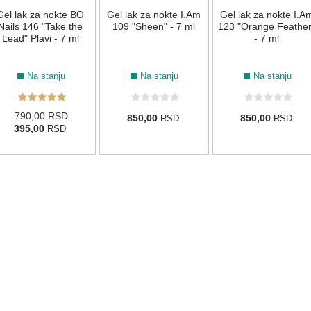
Gel lak za nokte BO
Gel lak za nokte I.Am
Gel lak za nokte I.A
Nails 146 "Take the
109 "Sheen" - 7 ml
123 "Orange Feather
Lead" Plavi - 7 ml
- 7 ml
Na stanju
Na stanju
Na stanju
790,00 RSD
850,00
850,00
RSD
RSD
395,00
RSD