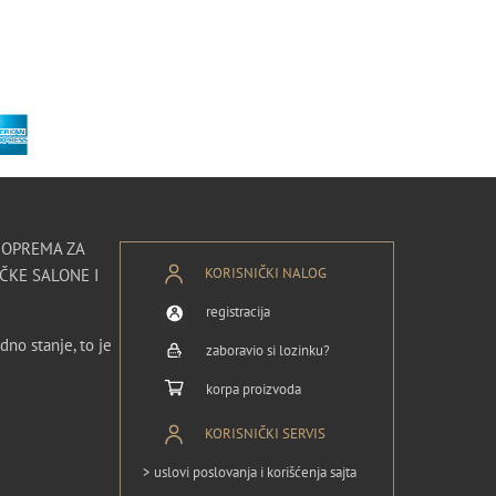
I OPREMA ZA
KORISNIČKI NALOG
ČKE SALONE I
registracija
dno stanje, to je
zaboravio si lozinku?
korpa proizvoda
KORISNIČKI SERVIS
> uslovi poslovanja i korišćenja sajta