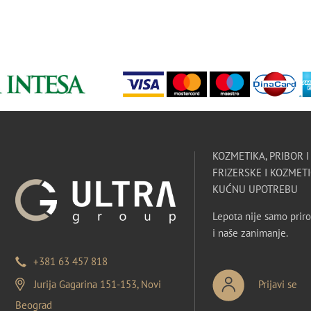
KOZMETIKA, PRIBOR 
FRIZERSKE I KOZMETI
KUĆNU UPOTREBU
Lepota nije samo priro
i naše zanimanje.
+381 63 457 818
Jurija Gagarina 151-153, Novi
Prijavi se
Beograd