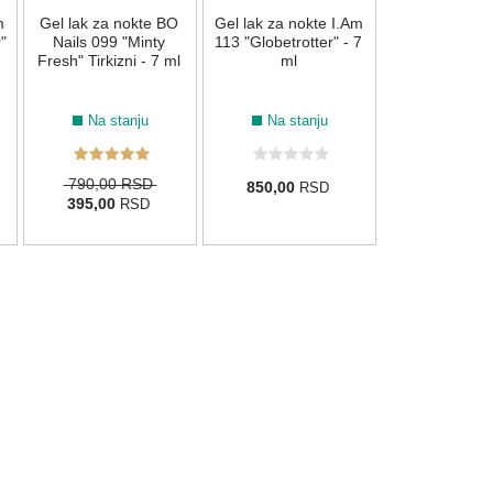
m
Gel lak za nokte BO
Gel lak za nokte I.Am
1.850,00
R
"
Nails 099 "Minty
113 "Globetrotter" - 7
Fresh" Tirkizni - 7 ml
ml
Na stanju
Na stanju
790,00 RSD
850,00
RSD
395,00
RSD