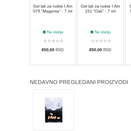
 za nokte I.Am
Gel lak za nokte I.Am
Gel lak za nokte I.Am
namo" - 7 ml
079 "Magenta" - 7 ml
151 "Oak" - 7 ml
a na stanju
Na stanju
Na stanju
0,00
850,00
850,00
RSD
RSD
RSD
NEDAVNO PREGLEDANI PROIZVODI