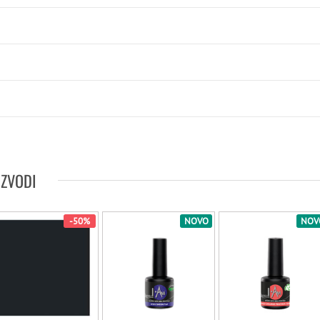
IZVODI
-50%
NOVO
NOV