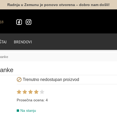
Radnja u Zemunu je ponovo otvorena – dobro nam došli!
18
TAJ
BRENDOVI
apanke
panke
Trenutno nedostupan proizvod
Prosečna ocena:
4
Na stanju