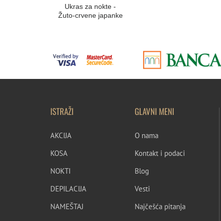
Ukras za nokte -
Žuto-crvene japanke
ISTRAŽI
GLAVNI MENI
AKCIJA
O nama
KOSA
Kontakt i podaci
NOKTI
Blog
DEPILACIJA
Vesti
NAMEŠTAJ
Najčešća pitanja