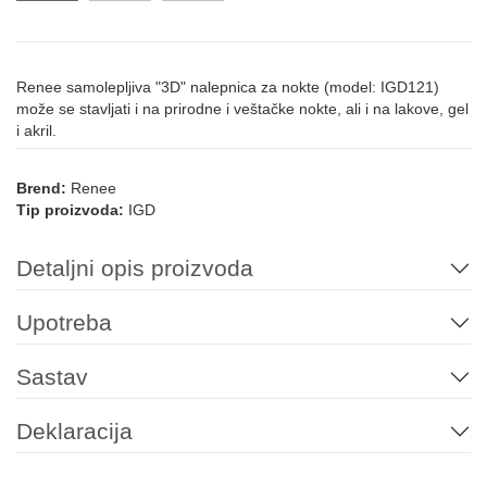
Renee samolepljiva "3D" nalepnica za nokte (model: IGD121)
može se stavljati i na prirodne i veštačke nokte, ali i na lakove, gel
i akril.
Brend:
Renee
Tip proizvoda:
IGD
Detaljni opis proizvoda
Upotreba
Sastav
Deklaracija