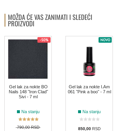
MOŽDA ĆE VAS ZANIMATI I SLEDEĆI
PROIZVODI
-50%
NOVO
Gel lak za nokte BO
Gel lak za nokte I.Am
Nails 148 "Iron Clad"
061 "Pink a boo" - 7 ml
Sivi - 7 ml
Na stanju
Na stanju
790,00 RSD
850,00
RSD