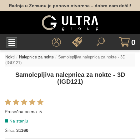
Radnja u Zemunu je ponovo otvorena – dobro nam došli!
0
Nokti
Nalepnice za nokte
Samolepljiva nalepnica za nokte - 3D
(IGD121)
Samolepljiva nalepnica za nokte - 3D
(IGD121)
Prosečna ocena:
5
Na stanju
Šifra:
31160