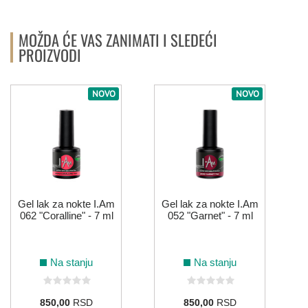
MOŽDA ĆE VAS ZANIMATI I SLEDEĆI
PROIZVODI
NOVO
NOVO
Gel lak za nokte I.Am
Gel lak za nokte I.Am
062 "Coralline" - 7 ml
052 "Garnet" - 7 ml
Na stanju
Na stanju
850,00
RSD
850,00
RSD