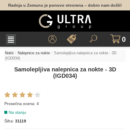
Radnja u Zemunu je ponovo otvorena – dobro nam došli!
0
Nokti
Nalepnice za nokte
Samolepljiva nalepnica za nokte - 3D
(IGD034)
Samolepljiva nalepnica za nokte - 3D
(IGD034)
Prosečna ocena:
4
Na stanju
Šifra:
31119