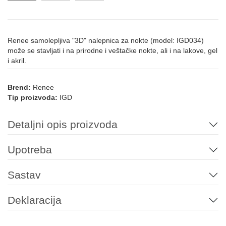
Renee samolepljiva "3D" nalepnica za nokte (model: IGD034)
može se stavljati i na prirodne i veštačke nokte, ali i na lakove, gel
i akril.
Brend:
Renee
Tip proizvoda:
IGD
Detaljni opis proizvoda
Upotreba
Sastav
Deklaracija