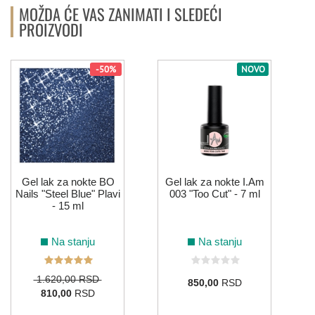
MOŽDA ĆE VAS ZANIMATI I SLEDEĆI
PROIZVODI
-50%
NOVO
Gel lak za nokte BO
Gel lak za nokte I.Am
Nails "Steel Blue" Plavi
003 "Too Cut" - 7 ml
- 15 ml
Na stanju
Na stanju
1.620,00 RSD
850,00
RSD
810,00
RSD