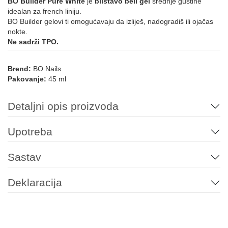
BO Builder Pure White
je
blistavo beli gel
srednje gustine
idealan za french liniju.
BO Builder gelovi ti omogućavaju da izliješ, nadogradiš ili ojačas
nokte.
Ne sadrži TPO.
Brend:
BO Nails
Pakovanje:
45 ml
Detaljni opis proizvoda
Upotreba
Sastav
Deklaracija