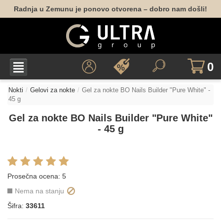
Radnja u Zemunu je ponovo otvorena – dobro nam došli!
0
Nokti
Gelovi za nokte
Gel za nokte BO Nails Builder "Pure White" -
45 g
Gel za nokte BO Nails Builder "Pure White"
- 45 g
Prosečna ocena:
5
Nema na stanju
Šifra:
33611