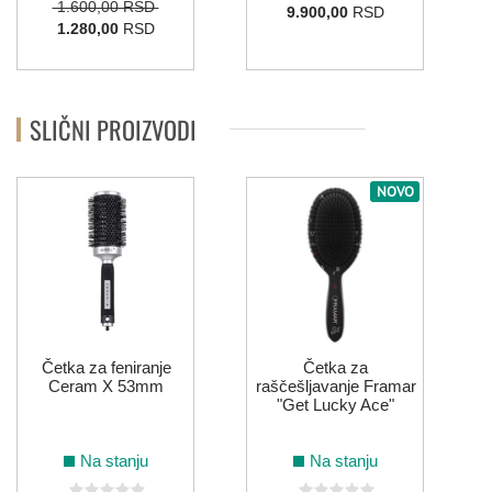
1.600,00 RSD
9.900,00
RSD
1.280,00
RSD
SLIČNI PROIZVODI
NOVO
T
Četka za feniranje
Četka za
Ceram X 53mm
raščešljavanje Framar
"Get Lucky Ace"
Na stanju
Na stanju