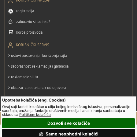
KORISNIČKI NALOG
registracija
zaboravio si lozinku?
korpa proizvoda
KORISNIČKI SERVIS
> uslovi poslovanja i korišćenja sajta
> saobraznost, reklamacija i garancija
> reklamacioni list
> obrazac za odustanak od ugovora
> politika privatnosti
Upotreba kolačića (eng. Cookies)
Ovaj sajt koristi kolačiće u cilju boljeg korisničkog iskustva, personalizacije
> politika kolačića
sadržaja, pružanja funkcije društvenih medija i analiziranja saobraćaja u
skladu sa
Politikom kolačića
Dozvoli sve kolačiće
© UltraGroup. Sva prava su zadržana.
Samo neophodni kolačići