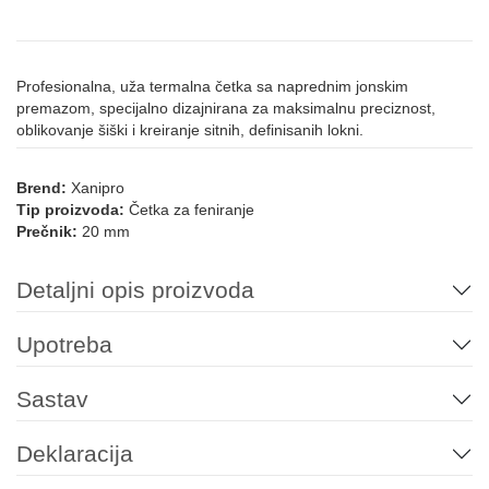
Profesionalna, uža termalna četka sa naprednim jonskim
premazom, specijalno dizajnirana za maksimalnu preciznost,
oblikovanje šiški i kreiranje sitnih, definisanih lokni.
Brend:
Xanipro
Tip proizvoda:
Četka za feniranje
Prečnik:
20 mm
Detaljni opis proizvoda
Upotreba
Sastav
Deklaracija