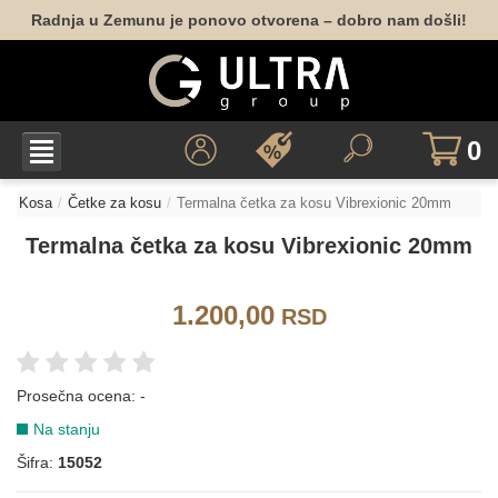
Radnja u Zemunu je ponovo otvorena – dobro nam došli!
0
Kosa
Četke za kosu
Termalna četka za kosu Vibrexionic 20mm
Termalna četka za kosu Vibrexionic 20mm
1.200,00
RSD
Prosečna ocena:
-
Na stanju
Šifra:
15052