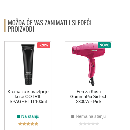
MOŽDA ĆE VAS ZANIMATI I SLEDEĆI
PROIZVODI
-20%
NOVO
Krema za ispravljanje
Fen za Kosu
kose COTRIL
GammaPiu Sintech
SPAGHETTI 100ml
2300W - Pink
Na stanju
Nema na stanju