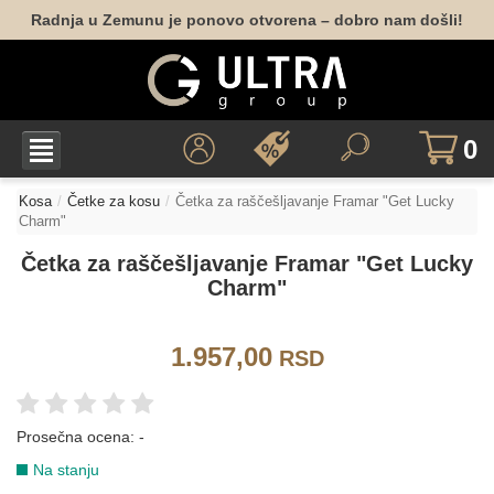
Radnja u Zemunu je ponovo otvorena – dobro nam došli!
0
Kosa
Četke za kosu
Četka za raščešljavanje Framar "Get Lucky
Charm"
Četka za raščešljavanje Framar "Get Lucky
Charm"
1.957,00
RSD
Prosečna ocena:
-
Na stanju