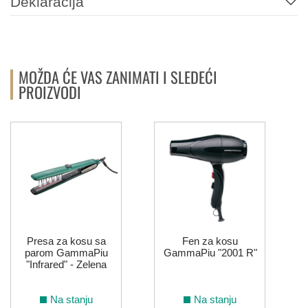
Deklaracija
MOŽDA ĆE VAS ZANIMATI I SLEDEĆI
PROIZVODI
Presa za kosu sa
Fen za kosu
parom GammaPiu
GammaPiu "2001 R"
"Infrared" - Zelena
Na stanju
Na stanju