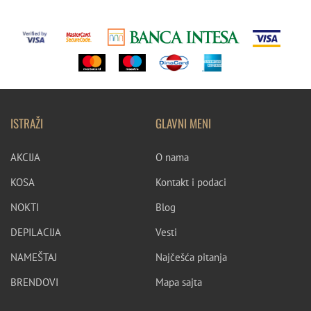
ISTRAŽI
GLAVNI MENI
AKCIJA
O nama
KOSA
Kontakt i podaci
NOKTI
Blog
DEPILACIJA
Vesti
NAMEŠTAJ
Najčešća pitanja
BRENDOVI
Mapa sajta