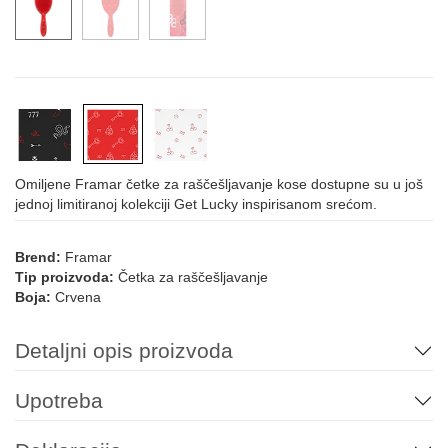
Omiljene Framar četke za raščešljavanje kose dostupne su u još
jednoj limitiranoj kolekciji Get Lucky inspirisanom srećom.
Brend:
Framar
Tip proizvoda:
Četka za raščešljavanje
Boja:
Crvena
Detaljni opis proizvoda
Upotreba