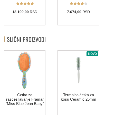
18.100,00
RSD
7.674,00
RSD
SLIČNI PROIZVODI
NOVO
Četka za
Termalna četka za
raščešljavanje Framar
kosu Ceramic 25mm
"Miss Blue Jean Baby"