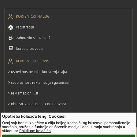
KORISNIČKI NALOG
registracija
zaboravio si lozinku?
korpa proizvoda
KORISNIČKI SERVIS
> uslovi poslovanja i korišćenja sajta
> saobraznost, reklamacija i garancija
> reklamacioni list
> obrazac za odustanak od ugovora
> politika privatnosti
Upotreba kolačića (eng. Cookies)
Ovaj sajt koristi kolačiće u cilju boljeg korisničkog iskustva, personalizacije
> politika kolačića
sadržaja, pružanja funkcije društvenih medija i analiziranja saobraćaja u
skladu sa
Politikom kolačića