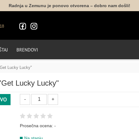
Radnja u Zemunu je ponovo otvorena – dobro nam došli!
18
TAJ
BRENDOVI
"Get Lucky Lucky"
 "Get Lucky Lucky"
VO
Prosečna ocena:
-
Na stanju