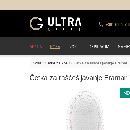
+381 63 457 8
AKCIJA
KOSA
NOKTI
DEPILACIJA
NAMEŠ
Kosa
Četke za kosu
Četka za raščešljavanje Framar 
Četka za raščešljavanje Framar
NO