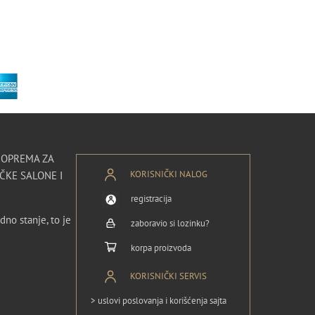
I OPREMA ZA
KORISNIČKI NALOG
ČKE SALONE I
registracija
dno stanje, to je
zaboravio si lozinku?
korpa proizvoda
KORISNIČKI SERVIS
> uslovi poslovanja i korišćenja sajta