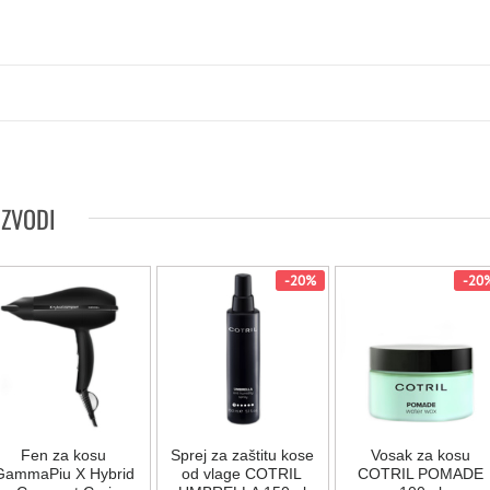
IZVODI
-20%
-20
Fen za kosu
Sprej za zaštitu kose
Vosak za kosu
GammaPiu X Hybrid
od vlage COTRIL
COTRIL POMADE