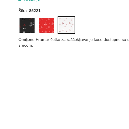
Šifra:
85221
Omiljene Framar četke za raščešljavanje kose dostupne su u j
srećom.