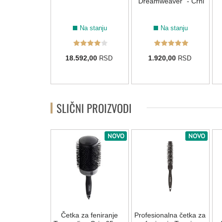
0W - Pink
"Dreamweaver" - Crni
a na stanju
Na stanju
Na stanju
00,00
18.592,00
1.920,00
RSD
RSD
RSD
SLIČNI PROIZVODI
NOVO
NOVO
za feniranje
Četka za feniranje
Profesionalna četka za