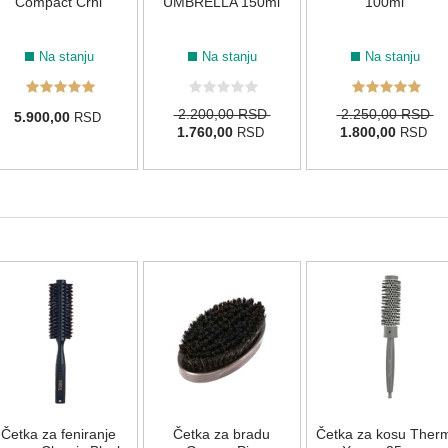
Compact Crni
UMBRELLA 150ml
100ml
Na stanju
Na stanju
Na stanju
2.200,00 RSD
2.250,00 RSD
5.900,00
RSD
1.760,00
1.800,00
RSD
RSD
Četka za feniranje
Četka za bradu
Četka za kosu Ther