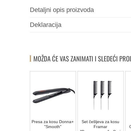
Detaljni opis proizvoda
Deklaracija
MOŽDA ĆE VAS ZANIMATI I SLEDEĆI PRO
NOVO
 za Kosu
Presa za kosu Donna+
Set češljeva za kosu
Piu Sintech
"Smooth"
Framar