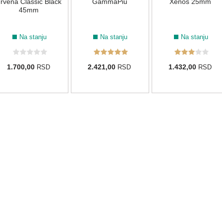
rvena Classic Black
GammaPiu
Xenos 25mm
45mm
Na stanju
Na stanju
Na stanju
1.700,00
2.421,00
1.432,00
RSD
RSD
RSD