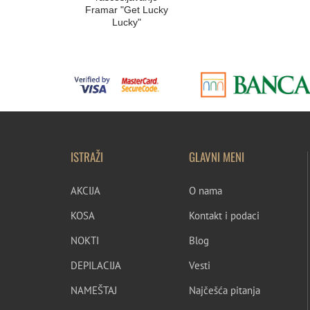
Framar "Get Lucky
Lucky"
ISTRAŽI
GLAVNI MENI
AKCIJA
O nama
KOSA
Kontakt i podaci
NOKTI
Blog
DEPILACIJA
Vesti
NAMEŠTAJ
Najčešća pitanja