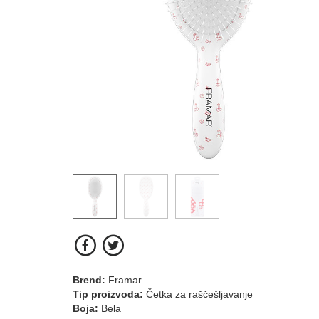
Brend:
Framar
Tip proizvoda:
Četka za raščešljavanje
Boja:
Bela