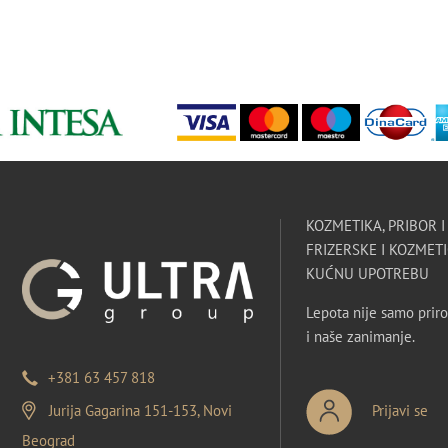
KOZMETIKA, PRIBOR 
FRIZERSKE I KOZMETI
KUĆNU UPOTREBU
Lepota nije samo priro
i naše zanimanje.
+381 63 457 818
Jurija Gagarina 151-153, Novi
Prijavi se
Beograd