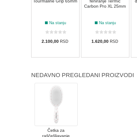
am X 53mm
Tourmaline Grip 65mm
feniranje Termic
d
Carbon Pro XL 25mm
Na stanju
Na stanju
Na stanju
90,00
2.100,00
1.620,00
RSD
RSD
RSD
NEDAVNO PREGLEDANI PROIZVODI
Četka za
raščešljavanje