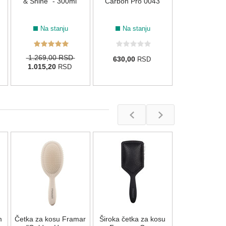
& Shine" - 300ml
Carbon Pro 0043
Na stanju
Na stanju
1.269,00 RSD
630,00
RSD
1.015,20
RSD
Četka za fen
Ceram X 
Nema na s
m
Četka za kosu Framar
Široka četka za kosu