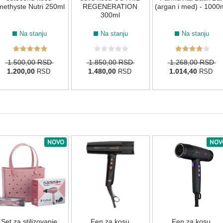
ethyste Nutri 250ml
REGENERATION
(argan i med) - 1000
300ml
Na stanju
Na stanju
Na stanju
1.500,00 RSD
1.850,00 RSD
1.268,00 RSD
1.200,00
1.480,00
1.014,40
RSD
RSD
RSD
NOVO
NOV
Set za stilizovanje
Fen za kosu
Fen za kosu