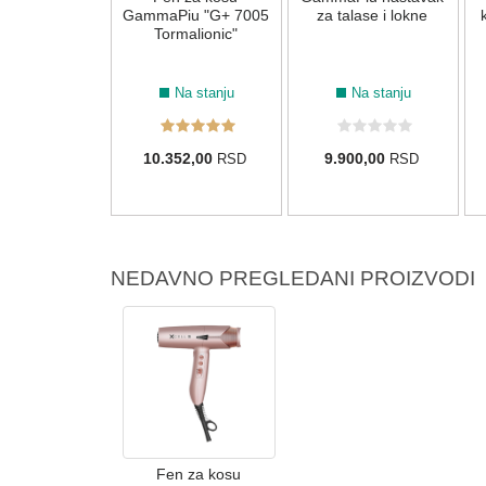
iu "Aria" -
GammaPiu "G+ 7005
za talase i lokne
Crni
Tormalionic"
Na stanju
Na stanju
Na stanju
00,00
10.352,00
9.900,00
RSD
RSD
RSD
NEDAVNO PREGLEDANI PROIZVODI
Fen za kosu