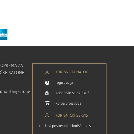
I OPREMA ZA
KORISNIČKI NALOG
ČKE SALONE I
registracija
dno stanje, to je
zaboravio si lozinku?
korpa proizvoda
KORISNIČKI SERVIS
> uslovi poslovanja i korišćenja sajta