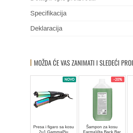
Specifikacija
Deklaracija
MOŽDA ĆE VAS ZANIMATI I SLEDEĆI PRO
-20%
NOVO
-20%
on za kosu
Presa i figaro sa kosu
Šampon za kosu
ita Back Bar
2u1 GammaPiu
FarmaVita Back Bar