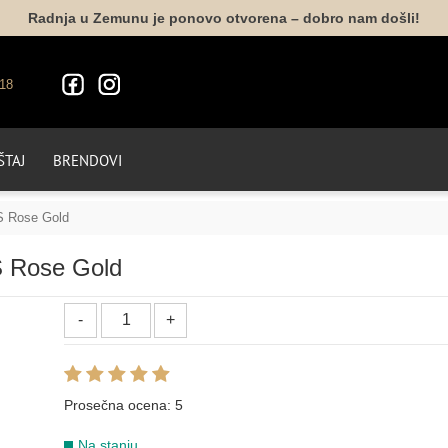
Radnja u Zemunu je ponovo otvorena – dobro nam došli!
18
TAJ
BRENDOVI
S Rose Gold
S Rose Gold
Prosečna ocena:
5
Na stanju