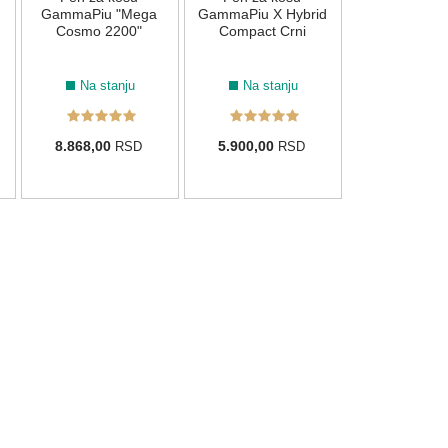
9.900,00
R
GammaPiu "Mega
GammaPiu X Hybrid
Cosmo 2200"
Compact Crni
Na stanju
Na stanju
8.868,00
5.900,00
RSD
RSD