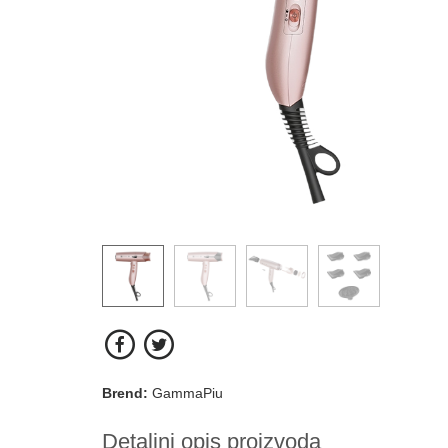
Brend:
GammaPiu
Detaljni opis proizvoda