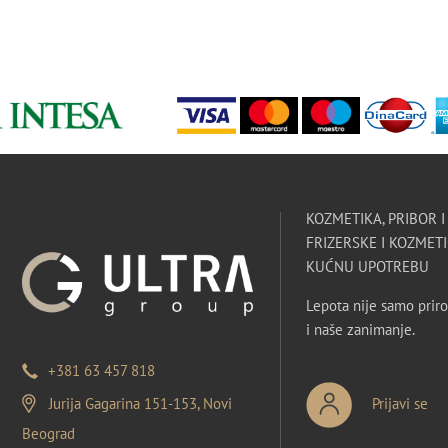
KOZMETIKA, PRIBOR 
FRIZERSKE I KOZMETI
KUĆNU UPOTREBU
Lepota nije samo priro
i naše zanimanje.
+381 63 457 818
Jurija Gagarina 151-153, Novi
Prijavi se
Beograd