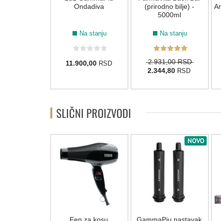
i lavanda) -
Ondadiva
(prirodno bilje) -
Am
5000ml
5000ml
Na stanju
Na stanju
Na stanju
31,00 RSD
2.931,00 RSD
11.900,00
RSD
44,80
2.344,80
RSD
RSD
SLIČNI PROIZVODI
NOVO
 za kosu
Fen za kosu
GammaPiu nastavak