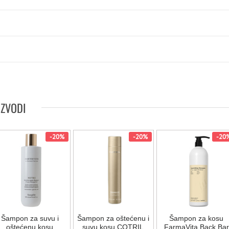
IZVODI
-20%
-20%
-20
Šampon za suvu i
Šampon za oštećenu i
Šampon za kosu
oštećenu kosu
suvu kosu COTRIL
FarmaVita Back Bar