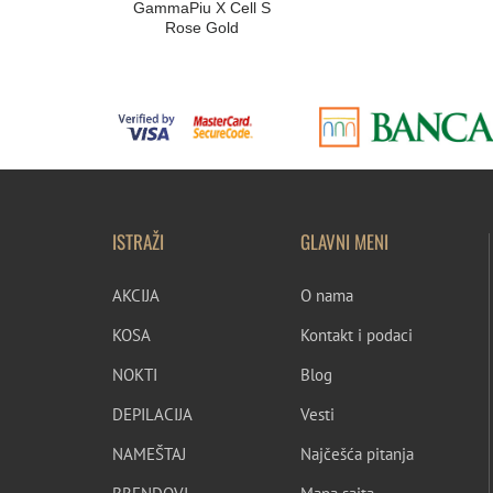
GammaPiu X Cell S
Rose Gold
ISTRAŽI
GLAVNI MENI
AKCIJA
O nama
KOSA
Kontakt i podaci
NOKTI
Blog
DEPILACIJA
Vesti
NAMEŠTAJ
Najčešća pitanja