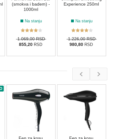
1.480,00
R
ml
(smokva i badem) -
Experience 250ml
1000ml
Na stanju
Na stanju
1.069,00 RSD
1.226,00 RSD
855,20
980,80
RSD
RSD
O
Fen za K
GammaPiu Si
2300W - P
Nema na s
Fen za kosu
Fen za kosu