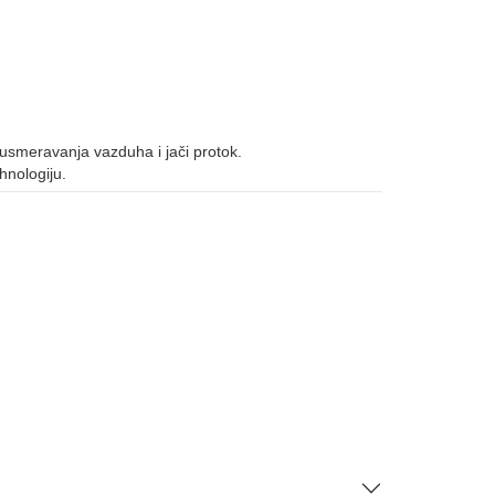
smeravanja vazduha i jači protok.
hnologiju.