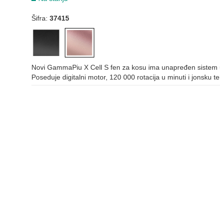
Šifra:
37415
Novi GammaPiu X Cell S fen za kosu ima unapređen sistem u
Poseduje digitalni motor, 120 000 rotacija u minuti i jonsku te