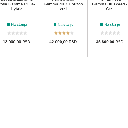
kose Gamma Piu X-
GammaPiu X Horizon
GammaPiu Xceed -
Hybrid
crni
Crni
Na stanju
Na stanju
Na stanju
13.000,00
42.000,00
35.800,00
RSD
RSD
RSD