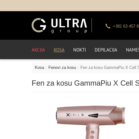
+381 63 457 8
AKCIJA
KOSA
NOKTI
DEPILACIJA
NAMEŠ
Kosa
Fenovi za kosu
Fen za kosu GammaPiu X Cell 
Fen za kosu GammaPiu X Cell 