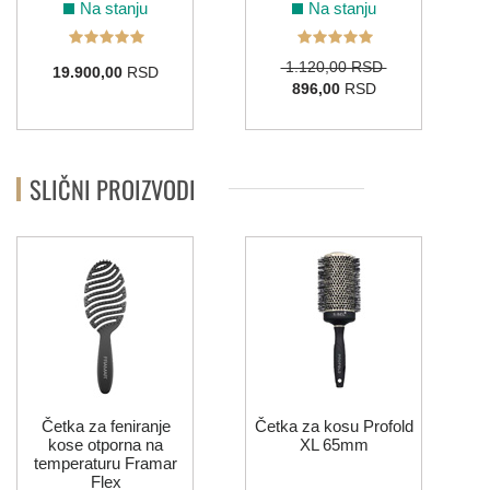
Na stanju
Na stanju
1.120,00 RSD
19.900,00
RSD
896,00
RSD
SLIČNI PROIZVODI
Četka za feniranje
Četka za kosu Profold
kose otporna na
XL 65mm
temperaturu Framar
Flex