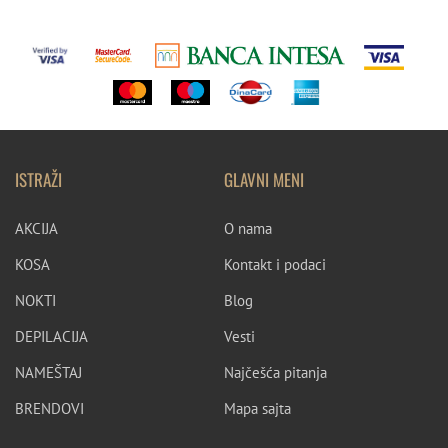
ISTRAŽI
GLAVNI MENI
AKCIJA
O nama
KOSA
Kontakt i podaci
NOKTI
Blog
DEPILACIJA
Vesti
NAMEŠTAJ
Najčešća pitanja
BRENDOVI
Mapa sajta