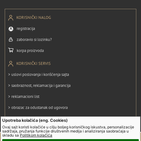
KORISNIČKI NALOG
registracija
zaboravio si lozinku?
korpa proizvoda
KORISNIČKI SERVIS
> uslovi poslovanja i korišćenja sajta
> saobraznost, reklamacija i garancija
> reklamacioni list
> obrazac za odustanak od ugovora
> politika privatnosti
Upotreba kolačića (eng. Cookies)
Ovaj sajt koristi kolačiće u cilju boljeg korisničkog iskustva, personalizacije
> politika kolačića
sadržaja, pružanja funkcije društvenih medija i analiziranja saobraćaja u
skladu sa
Politikom kolačića