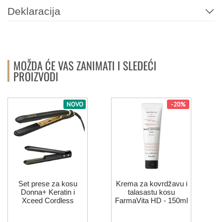
Deklaracija
MOŽDA ĆE VAS ZANIMATI I SLEDEĆI
PROIZVODI
NOVO
-20%
Set prese za kosu
Krema za kovrdžavu i
Donna+ Keratin i
talasastu kosu
Xceed Cordless
FarmaVita HD - 150ml