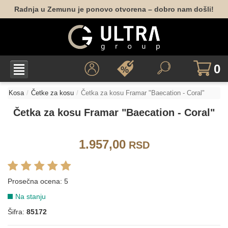
Radnja u Zemunu je ponovo otvorena – dobro nam došli!
0
Kosa
Četke za kosu
Četka za kosu Framar "Baecation - Coral"
Četka za kosu Framar "Baecation - Coral"
1.957,00
RSD
Prosečna ocena:
5
Na stanju
Šifra:
85172