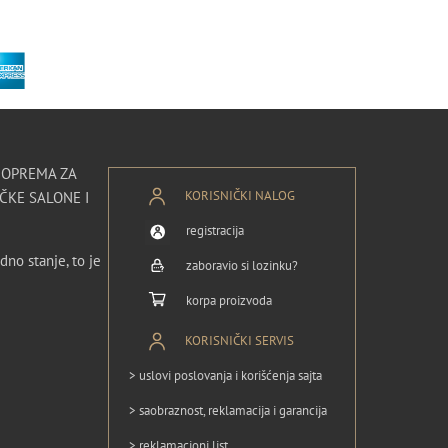
I OPREMA ZA
KORISNIČKI NALOG
ČKE SALONE I
registracija
dno stanje, to je
zaboravio si lozinku?
korpa proizvoda
KORISNIČKI SERVIS
> uslovi poslovanja i korišćenja sajta
> saobraznost, reklamacija i garancija
> reklamacioni list