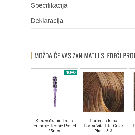
Specifikacija
Deklaracija
MOŽDA ĆE VAS ZANIMATI I SLEDEĆI PRO
NOVO
a za kosu
Keramička četka za
Farba za kosu
ta Life Color
feniranje Termic Pastel
FarmaVita Life Color
F
us - 7.07
25mm
Plus - 8.3