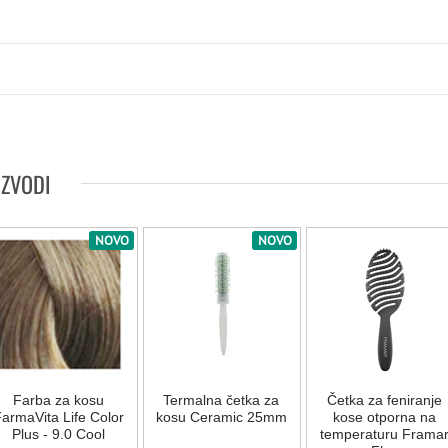
IZVODI
NOVO
NOVO
Farba za kosu
Termalna četka za
Četka za feniranje
armaVita Life Color
kosu Ceramic 25mm
kose otporna na
Plus - 9.0 Cool
temperaturu Frama