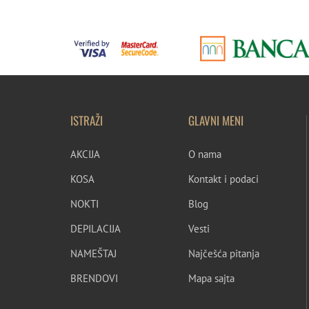
ISTRAŽI
GLAVNI MENI
AKCIJA
O nama
KOSA
Kontakt i podaci
NOKTI
Blog
DEPILACIJA
Vesti
NAMEŠTAJ
Najčešća pitanja
BRENDOVI
Mapa sajta