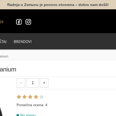
Radnja u Zemunu je ponovo otvorena – dobro nam došli!
18
TAJ
BRENDOVI
tanium
tanium
Prosečna ocena:
4
Na stanju