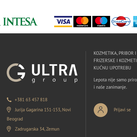
KOZMETIKA, PRIBOR 
FRIZERSKE I KOZMETI
KUĆNU UPOTREBU
Lepota nije samo priro
i naše zanimanje.
+381 63 457 818
Jurija Gagarina 151-153, Novi
Prijavi se
Beograd
Zadrugarska 34, Zemun