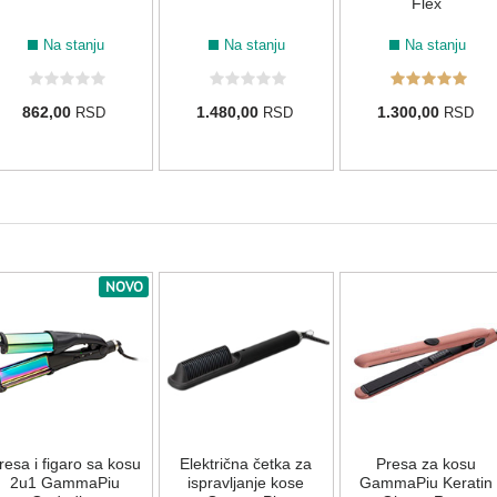
Flex
Na stanju
Na stanju
Na stanju
862,00
1.480,00
1.300,00
RSD
RSD
RSD
NOVO
resa i figaro sa kosu
Električna četka za
Presa za kosu
2u1 GammaPiu
ispravljanje kose
GammaPiu Keratin