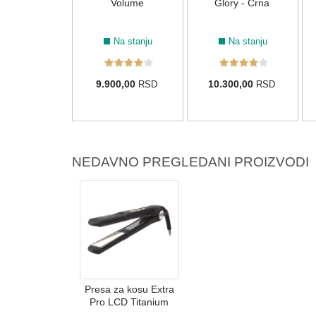
red" - Zelena
Volume
Glory - Crna
Na stanju
Na stanju
Na stanju
00,00
9.900,00
10.300,00
RSD
RSD
RSD
NEDAVNO PREGLEDANI PROIZVODI
Presa za kosu Extra
Pro LCD Titanium