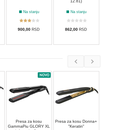
12.81)
Na stanju
Na stanju
900,00
862,00
RSD
RSD
NOVO
Presa za kosu
"Smooth
Na stan
Presa za kosu
Presa za kosu Donna+
18.592,00
GammaPiu GLORY XL
"Keratin"