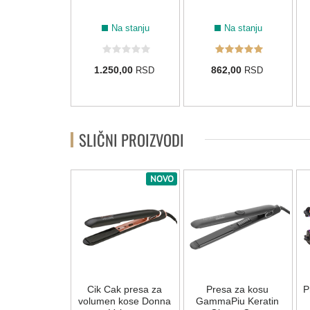
Na stanju
Na stanju
Na stanju
2,00
1.250,00
862,00
RSD
RSD
RSD
SLIČNI PROIZVODI
NOVO
 za kosu sa
Cik Cak presa za
Presa za kosu
P
m GammaPiu
volumen kose Donna
GammaPiu Keratin