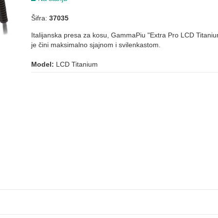
Šifra:
37035
Italijanska presa za kosu, GammaPiu "Extra Pro LCD Titanium"
je čini maksimalno sjajnom i svilenkastom.
Model:
LCD Titanium