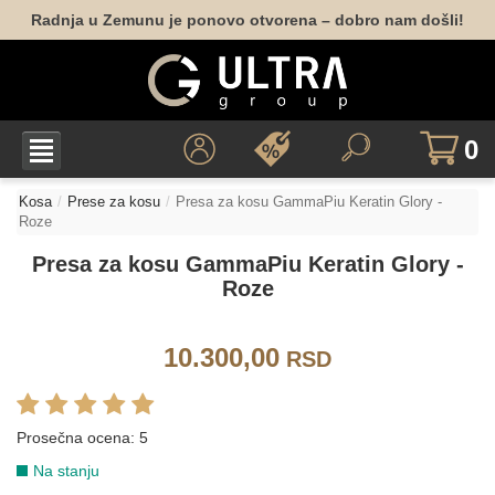
Radnja u Zemunu je ponovo otvorena – dobro nam došli!
0
Kosa
Prese za kosu
Presa za kosu GammaPiu Keratin Glory -
Roze
Presa za kosu GammaPiu Keratin Glory -
Roze
10.300,00
RSD
Prosečna ocena:
5
Na stanju