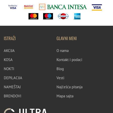
ISTRAŽI
GLAVNI MENI
AKCIJA
O nama
KOSA
Kontakt i podaci
NOKTI
Blog
DEPILACIJA
Vesti
NAMEŠTAJ
Najčešća pitanja
BRENDOVI
Mapa sajta