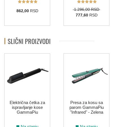
1.296,00 RSD
862,00
RSD
777,60
RSD
SLIČNI PROIZVODI
Električna četka za
Presa za kosu sa
ispravljanje kose
parom GammaPiu
GammaPiu
"Infrared" - Zelena
Na stanju
Na stanju