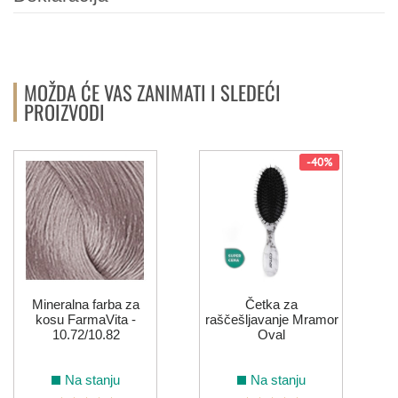
MOŽDA ĆE VAS ZANIMATI I SLEDEĆI
PROIZVODI
-40%
Mineralna farba za
Četka za
kosu FarmaVita -
raščešljavanje Mramor
10.72/10.82
Oval
Na stanju
Na stanju