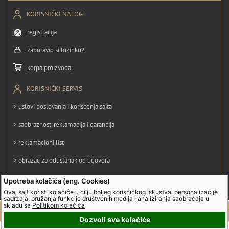
KORISNIČKI NALOG
registracija
zaboravio si lozinku?
korpa proizvoda
KORISNIČKI SERVIS
> uslovi poslovanja i korišćenja sajta
> saobraznost, reklamacija i garancija
> reklamacioni list
> obrazac za odustanak od ugovora
> politika privatnosti
Upotreba kolačića (eng. Cookies)
Ovaj sajt koristi kolačiće u cilju boljeg korisničkog iskustva, personalizacije
> politika kolačića
sadržaja, pružanja funkcije društvenih medija i analiziranja saobraćaja u
skladu sa
Politikom kolačića
Dozvoli sve kolačiće