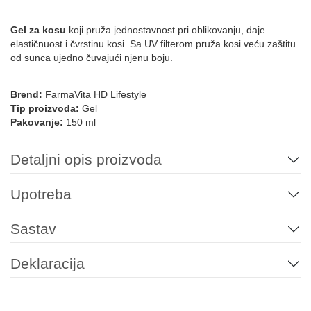
Gel za kosu
koji pruža jednostavnost pri oblikovanju, daje
elastičnuost i čvrstinu kosi. Sa UV filterom pruža kosi veću zaštitu
od sunca ujedno čuvajući njenu boju.
Brend:
FarmaVita HD Lifestyle
Tip proizvoda:
Gel
Pakovanje:
150 ml
Detaljni opis proizvoda
Upotreba
Sastav
Deklaracija