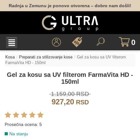
Radnja u Zemunu je ponovo otvorena – dobro nam došli!
0
Kosa
Preparati za stilizovanje kose
Gel za kosu sa UV filterom
FarmaVita HD - 150ml
Gel za kosu sa UV filterom FarmaVita HD -
150ml
1.159,00 RSD
927,20
RSD
Prosečna ocena:
5
Na stanju