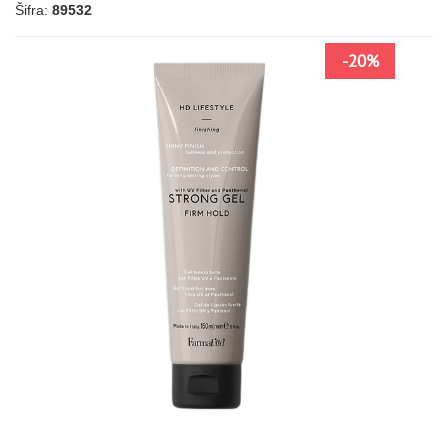
Šifra:
89532
-20%