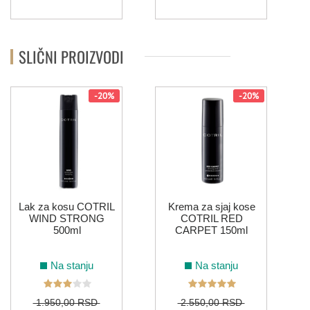
SLIČNI PROIZVODI
-20%
-20%
Lak za kosu COTRIL
Krema za sjaj kose
WIND STRONG
COTRIL RED
500ml
CARPET 150ml
Na stanju
Na stanju
1.950,00 RSD
2.550,00 RSD