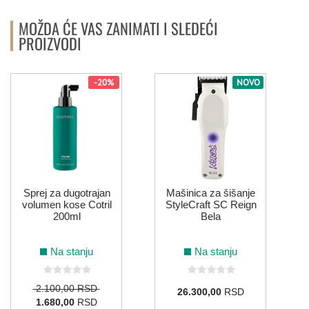
MOŽDA ĆE VAS ZANIMATI I SLEDEĆI
PROIZVODI
-20%
NOVO
r
Sprej za dugotrajan
Mašinica za šišanje
volumen kose Cotril
StyleCraft SC Reign
200ml
Bela
Na stanju
Na stanju
2.100,00 RSD
26.300,00
RSD
1.680,00
RSD