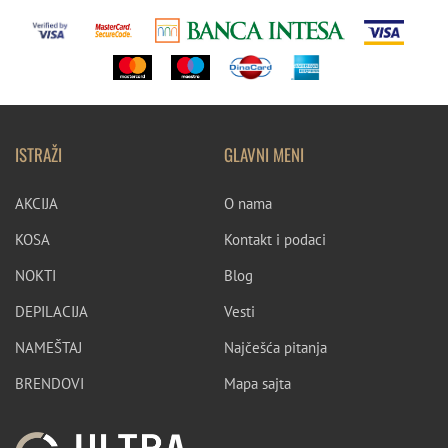
ISTRAŽI
GLAVNI MENI
AKCIJA
O nama
KOSA
Kontakt i podaci
NOKTI
Blog
DEPILACIJA
Vesti
NAMEŠTAJ
Najčešća pitanja
BRENDOVI
Mapa sajta