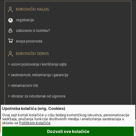
KORISNIČKI NALOG
registracija
zaboravio si lozinku?
korpa proizvoda
KORISNIČKI SERVIS
> uslovi poslovanja i korišćenja sajta
> saobraznost, reklamacija i garancija
> reklamacioni list
> obrazac za odustanak od ugovora
> politika privatnosti
Upotreba kolačića (eng. Cookies)
Ovaj sajt koristi kolačiće u cilju boljeg korisničkog iskustva, personalizacije
> politika kolačića
sadržaja, pružanja funkcije društvenih medija i analiziranja saobraćaja u
skladu sa
Politikom kolačića
Dozvoli sve kolačiće