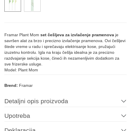
Framar Plant Mom
set češljeva za izvlačenje pramenova
je
savršen alat za brzo i precizno izvlačenje pramenova. Ovi češljevi
štede vreme u radu i sprečavaju elektrisanje kose, pružajući
izuzetnu kontrolu. Igla na kraju češlja idealna je za precizno
razdvajanje sekcija kose, čineći ih nezamenljivim dodatkom za
sve frizerske usluge.
Model: Plant Mom
Brend:
Framar
Detaljni opis proizvoda
Upotreba
Deklaracija