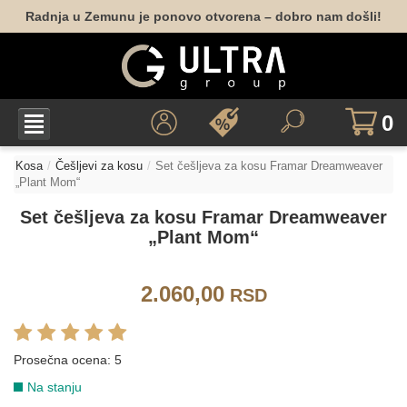
Radnja u Zemunu je ponovo otvorena – dobro nam došli!
0
Kosa
Češljevi za kosu
Set češljeva za kosu Framar Dreamweaver
„Plant Mom“
Set češljeva za kosu Framar Dreamweaver
„Plant Mom“
2.060,00
RSD
Prosečna ocena:
5
Na stanju