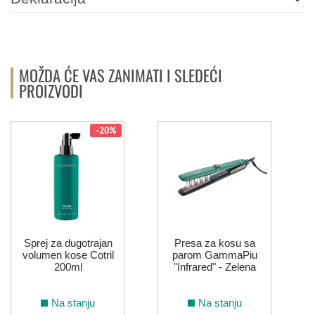
MOŽDA ĆE VAS ZANIMATI I SLEDEĆI
PROIZVODI
-20%
Sprej za dugotrajan
Presa za kosu sa
volumen kose Cotril
parom GammaPiu
200ml
"Infrared" - Zelena
Na stanju
Na stanju