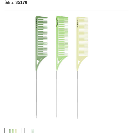
Šifra:
85176