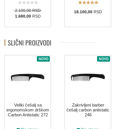
2.100,00 RSD
18.100,00
RSD
1.680,00
RSD
SLIČNI PROIZVODI
NOVO
NOVO
Veliki češalj sa
Zakrivljeni barber
ergonomskom drškom
češalj carbon antistatic
Carbon Antistatic 272
246