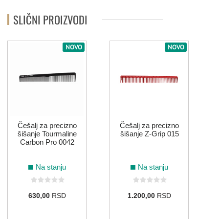
SLIČNI PROIZVODI
NOVO
NOVO
Češalj za precizno
Češalj za precizno
šišanje Tourmaline
šišanje Z-Grip 015
Carbon Pro 0042
Na stanju
Na stanju
630,00
RSD
1.200,00
RSD