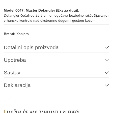
Model 0047: Master Detangler (Ekstra dugi).
Detangler češalj od 28,5 cm omogućava bezbolno raščešljavanje i
vrhunsku kontrolu nad ekstremno dugom i gustom kosom
Brend:
Xanipro
Detaljni opis proizvoda
Upotreba
Sastav
Deklaracija
MOŽDA ĆE VAS ZANIMATI I SLEDEĆI