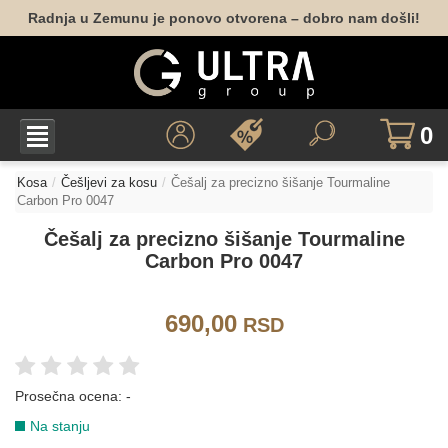
Radnja u Zemunu je ponovo otvorena – dobro nam došli!
0
Kosa
Češljevi za kosu
Češalj za precizno šišanje Tourmaline
Carbon Pro 0047
Češalj za precizno šišanje Tourmaline
Carbon Pro 0047
690,00
RSD
Prosečna ocena:
-
Na stanju