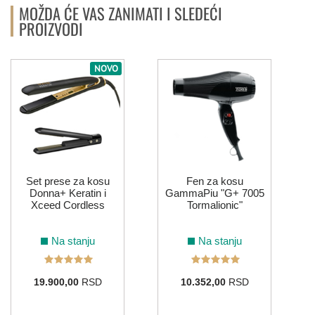
MOŽDA ĆE VAS ZANIMATI I SLEDEĆI
PROIZVODI
NOVO
Set prese za kosu
Fen za kosu
Donna+ Keratin i
GammaPiu "G+ 7005
Xceed Cordless
Tormalionic"
Na stanju
Na stanju
19.900,00
RSD
10.352,00
RSD