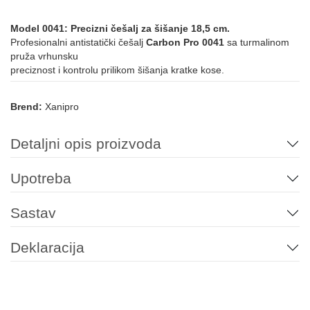
Model 0041: Precizni češalj za šišanje 18,5 cm.
Profesionalni antistatički češalj
Carbon Pro 0041
sa turmalinom
pruža vrhunsku
preciznost i kontrolu prilikom šišanja kratke kose.
Brend:
Xanipro
Detaljni opis proizvoda
Upotreba
Sastav
Deklaracija