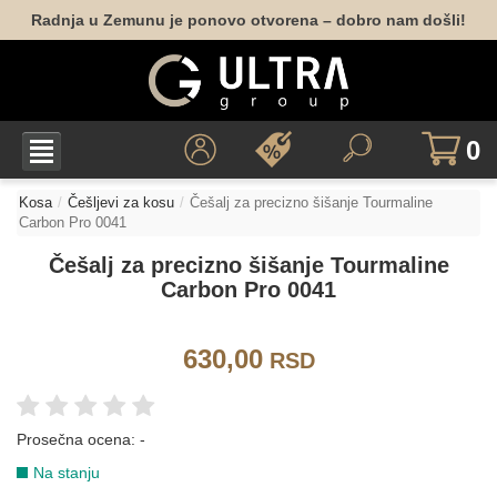
Radnja u Zemunu je ponovo otvorena – dobro nam došli!
0
Kosa
Češljevi za kosu
Češalj za precizno šišanje Tourmaline
Carbon Pro 0041
Češalj za precizno šišanje Tourmaline
Carbon Pro 0041
630,00
RSD
Prosečna ocena:
-
Na stanju