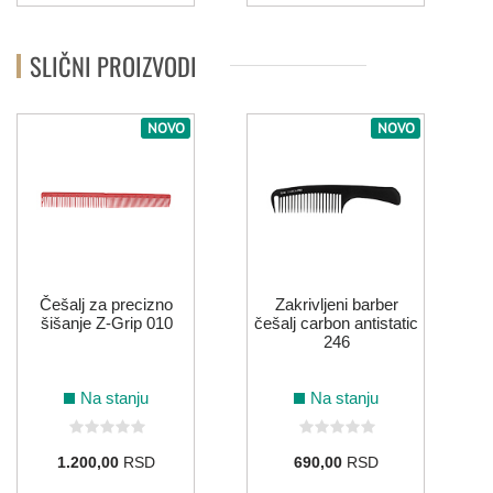
SLIČNI PROIZVODI
NOVO
NOVO
Češalj za precizno
Zakrivljeni barber
šišanje Z-Grip 010
češalj carbon antistatic
246
Na stanju
Na stanju
1.200,00
RSD
690,00
RSD