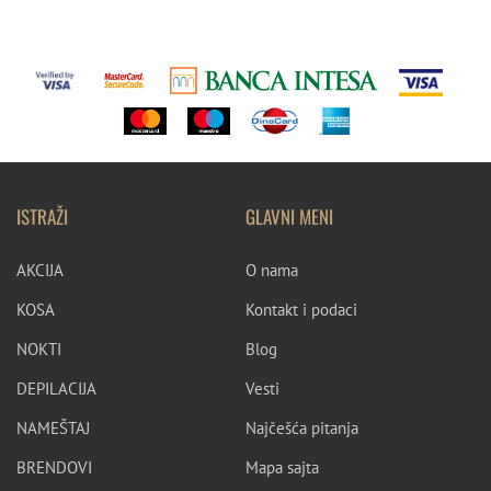
ISTRAŽI
GLAVNI MENI
AKCIJA
O nama
KOSA
Kontakt i podaci
NOKTI
Blog
DEPILACIJA
Vesti
NAMEŠTAJ
Najčešća pitanja
BRENDOVI
Mapa sajta