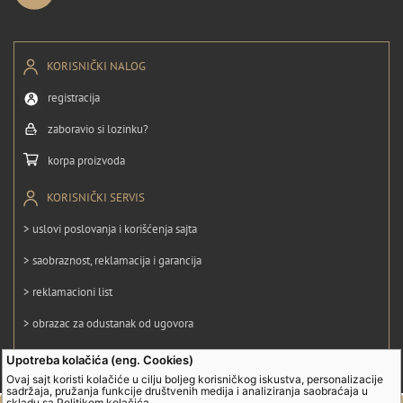
KORISNIČKI NALOG
registracija
zaboravio si lozinku?
korpa proizvoda
KORISNIČKI SERVIS
> uslovi poslovanja i korišćenja sajta
> saobraznost, reklamacija i garancija
> reklamacioni list
> obrazac za odustanak od ugovora
> politika privatnosti
Upotreba kolačića (eng. Cookies)
Ovaj sajt koristi kolačiće u cilju boljeg korisničkog iskustva, personalizacije
> politika kolačića
sadržaja, pružanja funkcije društvenih medija i analiziranja saobraćaja u
skladu sa
Politikom kolačića