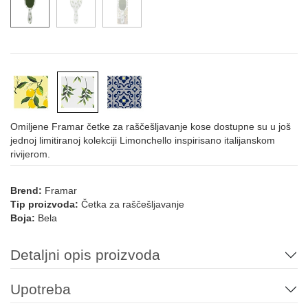
Omiljene Framar četke za raščešljavanje kose dostupne su u još
jednoj limitiranoj kolekciji Limonchello inspirisano italijanskom
rivijerom.
Brend:
Framar
Tip proizvoda:
Četka za raščešljavanje
Boja:
Bela
Detaljni opis proizvoda
Upotreba