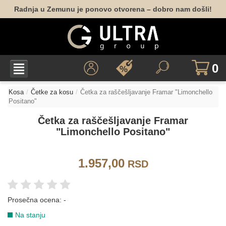
Radnja u Zemunu je ponovo otvorena – dobro nam došli!
0
Kosa
Četke za kosu
Četka za raščešljavanje Framar "Limonchello
Positano"
Četka za raščešljavanje Framar
"Limonchello Positano"
1.957,00
RSD
Prosečna ocena:
-
Na stanju