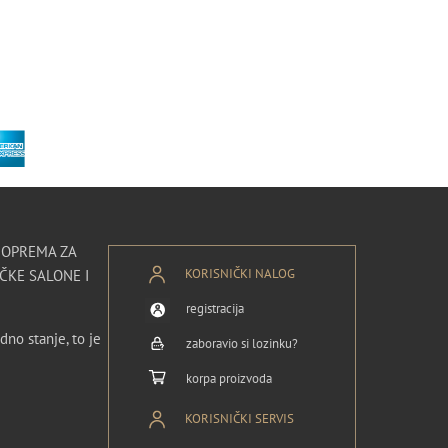
I OPREMA ZA
KORISNIČKI NALOG
ČKE SALONE I
registracija
dno stanje, to je
zaboravio si lozinku?
korpa proizvoda
KORISNIČKI SERVIS