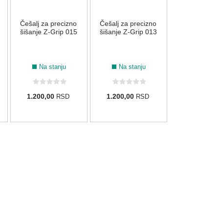
Na stan
Češalj za precizno
Češalj za precizno
630,00
R
šišanje Z-Grip 015
šišanje Z-Grip 013
Na stanju
Na stanju
1.200,00
1.200,00
RSD
RSD