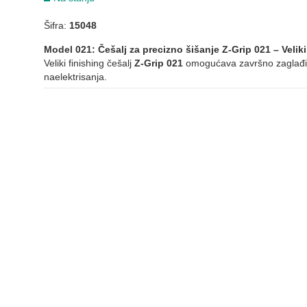
Šifra:
15048
Model 021: Češalj za precizno šišanje Z-Grip 021 – Veliki
Veliki finishing češalj
Z-Grip 021
omogućava završno zaglađiv
naelektrisanja.