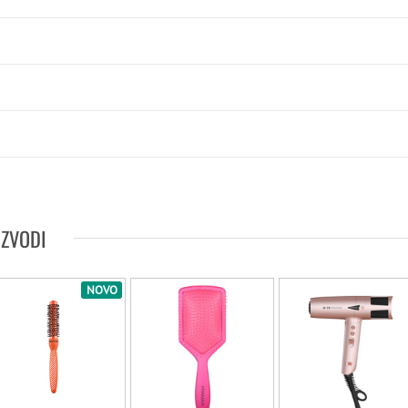
IZVODI
NOVO