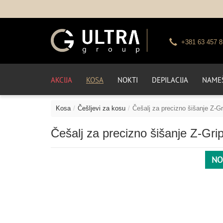
+381 63 457 8
AKCIJA
KOSA
NOKTI
DEPILACIJA
NAMEŠ
Kosa
Češljevi za kosu
Češalj za precizno šišanje Z-Gr
Češalj za precizno šišanje Z-Gri
NO