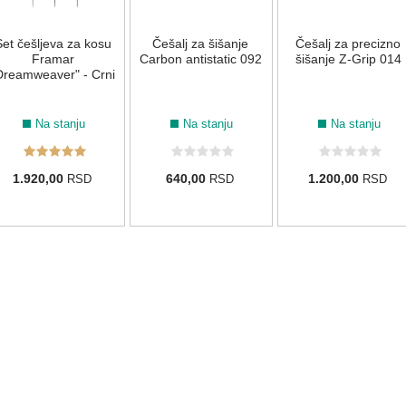
et češljeva za kosu
Češalj za šišanje
Češalj za precizno
Framar
Carbon antistatic 092
šišanje Z-Grip 014
Dreamweaver" - Crni
Na stanju
Na stanju
Na stanju
1.920,00
640,00
1.200,00
RSD
RSD
RSD