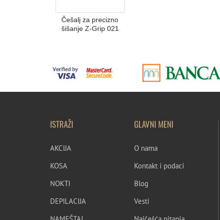
Češalj za precizno
šišanje Z-Grip 021
ISTRAŽI
GLAVNI MENI
AKCIJA
O nama
KOSA
Kontakt i podaci
NOKTI
Blog
DEPILACIJA
Vesti
NAMEŠTAJ
Najčešća pitanja