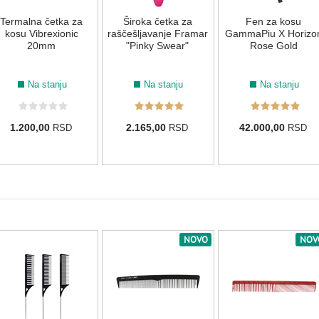
Termalna četka za
Široka četka za
Fen za kosu
kosu Vibrexionic
raščešljavanje Framar
GammaPiu X Horizo
20mm
"Pinky Swear"
Rose Gold
Na stanju
Na stanju
Na stanju
1.200,00
2.165,00
42.000,00
RSD
RSD
RSD
NOVO
NOV