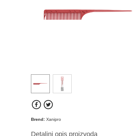
Brend:
Xanipro
Detaljni opis proizvoda