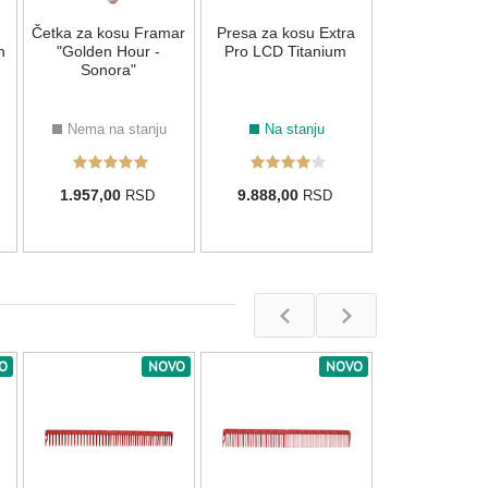
Četka za kosu Framar
Presa za kosu Extra
1.550,00
R
n
"Golden Hour -
Pro LCD Titanium
Sonora"
Nema na stanju
Na stanju
1.957,00
9.888,00
RSD
RSD
O
NOVO
NOVO
Češalj za pr
šišanje Tour
Carbon Pro