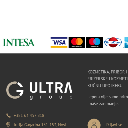
KOZMETIKA, PRIBOR 
FRIZERSKE I KOZMETI
KUĆNU UPOTREBU
Lepota nije samo priro
i naše zanimanje.
+381 63 457 818
Jurija Gagarina 151-153, Novi
Prijavi se