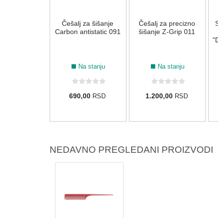
berberskih
Češalj za šišanje
Češalj za precizno
S
eva za kosu
Carbon antistatic 091
šišanje Z-Grip 011
Piu 5 kom -
"
andžasti
Na stanju
Na stanju
Na stanju
00,00
690,00
1.200,00
RSD
RSD
RSD
NEDAVNO PREGLEDANI PROIZVODI