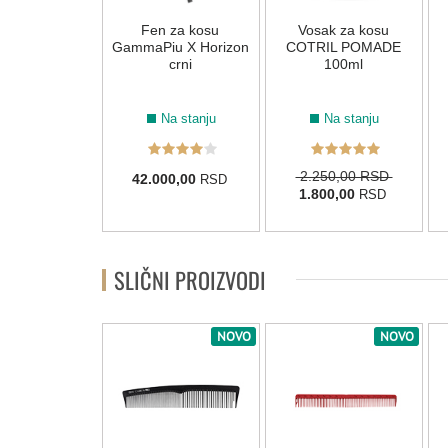
za feniranje
Fen za kosu
Vosak za kosu
Classic Black
GammaPiu X Horizon
COTRIL POMADE
55mm
crni
100ml
Na stanju
Na stanju
Na stanju
2.250,00 RSD
78,00
42.000,00
RSD
RSD
1.800,00
RSD
SLIČNI PROIZVODI
NOVO
NOVO
NOVO