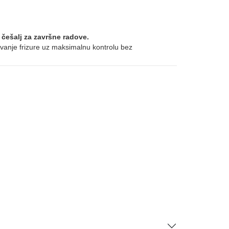
 češalj za završne radove.
anje frizure uz maksimalnu kontrolu bez