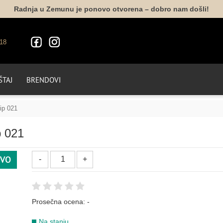
Radnja u Zemunu je ponovo otvorena – dobro nam došli!
18
TAJ
BRENDOVI
ip 021
p 021
VO
Prosečna ocena:
-
Na stanju