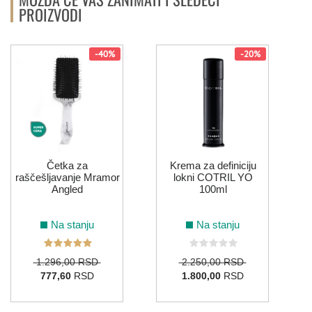
PROIZVODI
-40%
-20%
Četka za
Krema za definiciju
raščešljavanje Mramor
lokni COTRIL YO
Angled
100ml
Na stanju
Na stanju
1.296,00 RSD
2.250,00 RSD
777,60
RSD
1.800,00
RSD