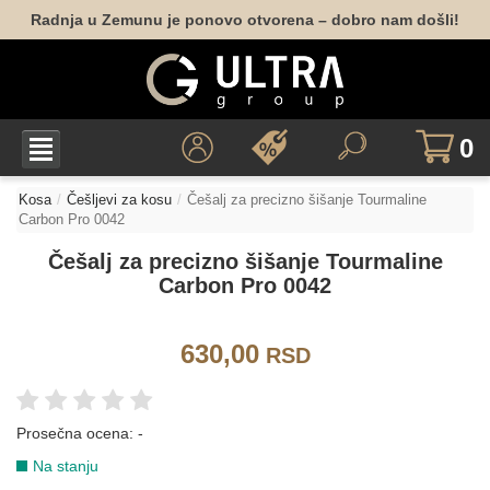
Radnja u Zemunu je ponovo otvorena – dobro nam došli!
0
Kosa
Češljevi za kosu
Češalj za precizno šišanje Tourmaline
Carbon Pro 0042
Češalj za precizno šišanje Tourmaline
Carbon Pro 0042
630,00
RSD
Prosečna ocena:
-
Na stanju