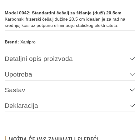
Model 0042: Standardni češalj za šišanje (duži) 20.5cm
Karbonski frizerski češalj dužine 20,5 cm idealan je za rad na
srednjoj kosi uz potpunu eliminaciju statičkog elektriciteta.
Brend:
Xanipro
Detaljni opis proizvoda
Upotreba
Sastav
Deklaracija
MOŽDA ĆE VAS ZANIMATI I SLEDEĆI