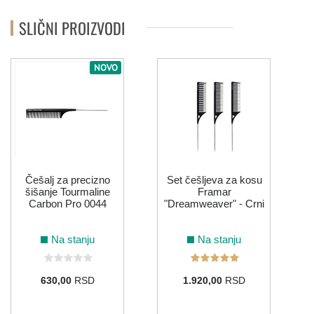
SLIČNI PROIZVODI
NOVO
Češalj za precizno
Set češljeva za kosu
šišanje Tourmaline
Framar
Carbon Pro 0044
"Dreamweaver" - Crni
Na stanju
Na stanju
630,00
RSD
1.920,00
RSD