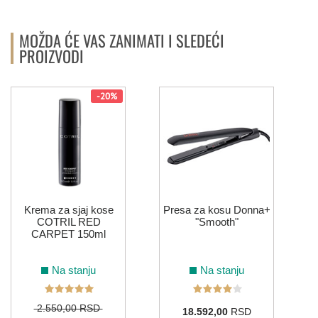
MOŽDA ĆE VAS ZANIMATI I SLEDEĆI
PROIZVODI
-20%
Krema za sjaj kose
Presa za kosu Donna+
COTRIL RED
"Smooth"
CARPET 150ml
Na stanju
Na stanju
2.550,00 RSD
18.592,00
RSD