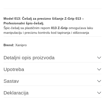
Model 013: Češalj za precizno šišanje Z-Grip 013 –
Profesionalni špic-češalj.
Špic-češalj sa plastičnim repom
013 Z-Grip
omogućava laku
manipulaciju i preciznu kontrolu kod tapiranja i stilizovanja
Brend:
Xanipro
Detaljni opis proizvoda
Upotreba
Sastav
Deklaracija