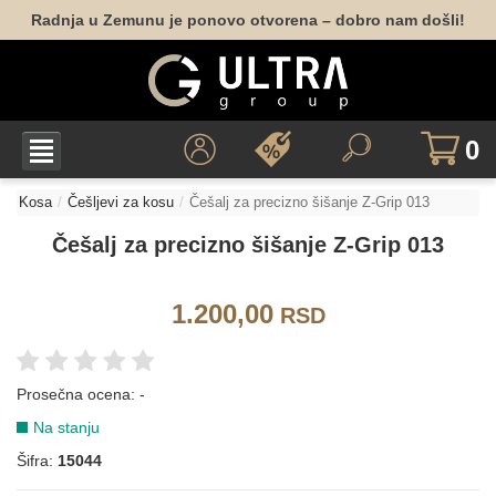
Radnja u Zemunu je ponovo otvorena – dobro nam došli!
0
Kosa
Češljevi za kosu
Češalj za precizno šišanje Z-Grip 013
Češalj za precizno šišanje Z-Grip 013
1.200,00
RSD
Prosečna ocena:
-
Na stanju
Šifra:
15044