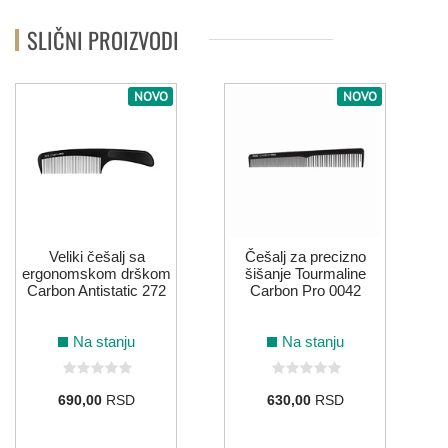
SLIČNI PROIZVODI
NOVO
NOVO
Veliki češalj sa
Češalj za precizno
ergonomskom drškom
šišanje Tourmaline
Carbon Antistatic 272
Carbon Pro 0042
Na stanju
Na stanju
690,00
RSD
630,00
RSD