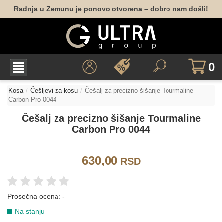
Radnja u Zemunu je ponovo otvorena – dobro nam došli!
0
Kosa
Češljevi za kosu
Češalj za precizno šišanje Tourmaline
Carbon Pro 0044
Češalj za precizno šišanje Tourmaline
Carbon Pro 0044
630,00
RSD
Prosečna ocena:
-
Na stanju