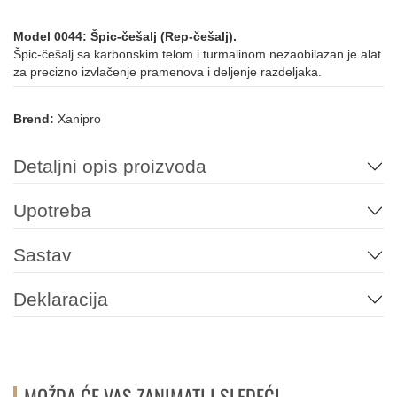
Model 0044: Špic-češalj (Rep-češalj).
Špic-češalj sa karbonskim telom i turmalinom nezaobilazan je alat
za precizno izvlačenje pramenova i deljenje razdeljaka.
Brend:
Xanipro
Detaljni opis proizvoda
Upotreba
Sastav
Deklaracija
MOŽDA ĆE VAS ZANIMATI I SLEDEĆI