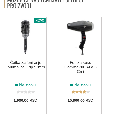
PROIZVODI
NOVO
Četka za feniranje
Fen za kosu
Tourmaline Grip 53mm
GammaPiu "Aria" -
Crni
Na stanju
Na stanju
1.900,00
RSD
15.900,00
RSD