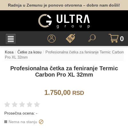
Radnja u Zemunu je ponovo otvorena – dobro nam došli!
0
Kosa
Četke za kosu
Profesionalna četka za feniranje Termic Carbon
Pro XL 32mm
Profesionalna četka za feniranje Termic
Carbon Pro XL 32mm
1.750,00
RSD
Prosečna ocena:
-
Nema na stanju