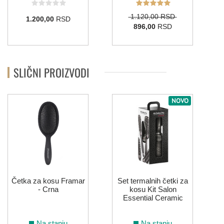
1.120,00 RSD
1.200,00
RSD
896,00
RSD
SLIČNI PROIZVODI
NOVO
f
Četka za kosu Framar
Set termalnih četki za
- Crna
kosu Kit Salon
Essential Ceramic
Na stanju
Na stanju