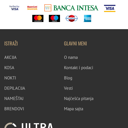
ISTRAŽI
GLAVNI MENI
AKCIJA
O nama
KOSA
Kontakt i podaci
NOKTI
Blog
DEPILACIJA
Vesti
NAMEŠTAJ
Najčešća pitanja
BRENDOVI
Mapa sajta