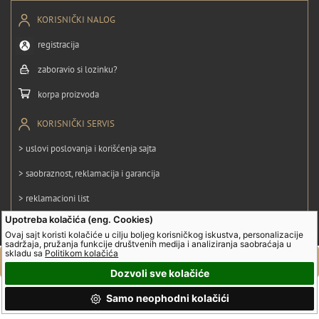
KORISNIČKI NALOG
registracija
zaboravio si lozinku?
korpa proizvoda
KORISNIČKI SERVIS
> uslovi poslovanja i korišćenja sajta
> saobraznost, reklamacija i garancija
> reklamacioni list
Upotreba kolačića (eng. Cookies)
> obrazac za odustanak od ugovora
Ovaj sajt koristi kolačiće u cilju boljeg korisničkog iskustva, personalizacije
sadržaja, pružanja funkcije društvenih medija i analiziranja saobraćaja u
> politika privatnosti
skladu sa
Politikom kolačića
> politika kolačića
Dozvoli sve kolačiće
Samo neophodni kolačići