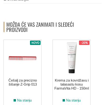
MOŽDA ĆE VAS ZANIMATI I SLEDEĆI
PROIZVODI
NOVO
-20%
Češalj za precizno
Krema za kovrdžavu i
šišanje Z-Grip 013
talasastu kosu
FarmaVita HD - 150ml
Na stanju
Na stanju