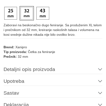
Zaboravi na beskonačno dugo feniranje. Sa produženim XL telom
i prečnikom od 32 mm, kreiranje raskošnih talasa i volumena na
kosi srednje dužine nikada nije bilo ovoliko brzo.
Brend:
Xanipro
Tip proizvoda:
Četka za feniranje
Prečnik:
32 mm
Detaljni opis proizvoda
Upotreba
Sastav
Deklaracija