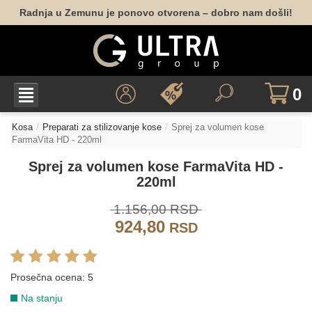
Radnja u Zemunu je ponovo otvorena – dobro nam došli!
0
Kosa
Preparati za stilizovanje kose
Sprej za volumen kose
FarmaVita HD - 220ml
Sprej za volumen kose FarmaVita HD -
220ml
1.156,00 RSD
924,80
RSD
Prosečna ocena:
5
Na stanju