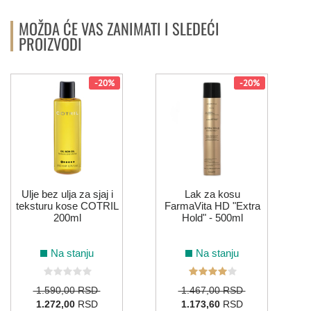
MOŽDA ĆE VAS ZANIMATI I SLEDEĆI
PROIZVODI
-20%
-20%
Ulje bez ulja za sjaj i
Lak za kosu
teksturu kose COTRIL
FarmaVita HD "Extra
200ml
Hold" - 500ml
Na stanju
Na stanju
1.590,00 RSD
1.467,00 RSD
1.272,00
RSD
1.173,60
RSD