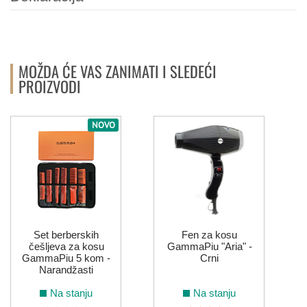
MOŽDA ĆE VAS ZANIMATI I SLEDEĆI
PROIZVODI
NOVO
Set berberskih
Fen za kosu
češljeva za kosu
GammaPiu "Aria" -
GammaPiu 5 kom -
Crni
Narandžasti
Na stanju
Na stanju