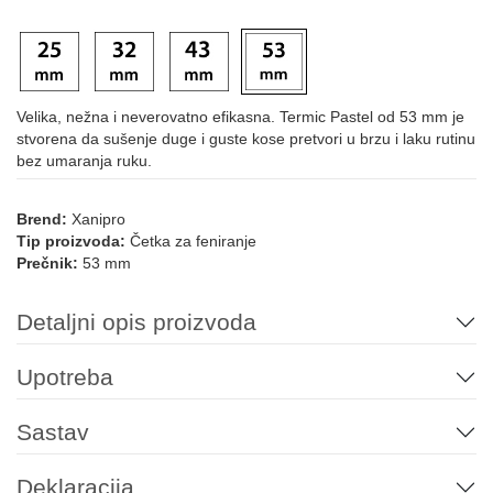
Velika, nežna i neverovatno efikasna. Termic Pastel od 53 mm je
stvorena da sušenje duge i guste kose pretvori u brzu i laku rutinu
bez umaranja ruku.
Brend:
Xanipro
Tip proizvoda:
Četka za feniranje
Prečnik:
53 mm
Detaljni opis proizvoda
Upotreba
Sastav
Deklaracija