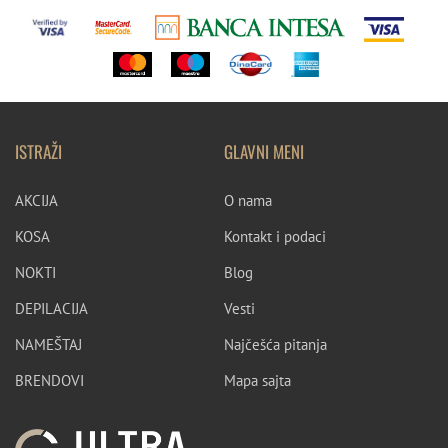
ISTRAŽI
GLAVNI MENI
AKCIJA
O nama
KOSA
Kontakt i podaci
NOKTI
Blog
DEPILACIJA
Vesti
NAMEŠTAJ
Najčešća pitanja
BRENDOVI
Mapa sajta