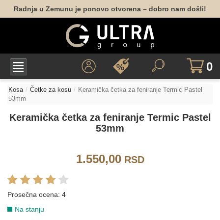
Radnja u Zemunu je ponovo otvorena – dobro nam došli!
0
Kosa
Četke za kosu
Keramička četka za feniranje Termic Pastel
53mm
Keramička četka za feniranje Termic Pastel
53mm
1.550,00
RSD
Prosečna ocena:
4
Na stanju