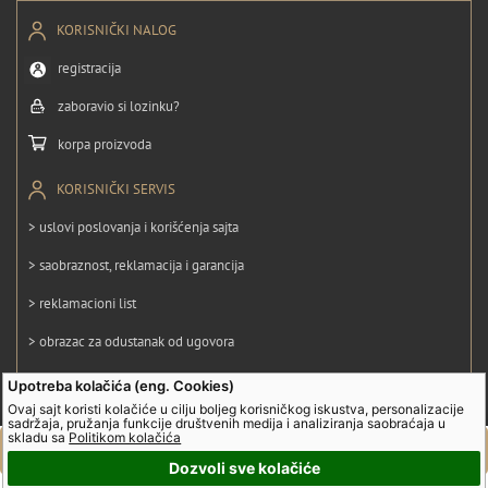
KORISNIČKI NALOG
registracija
zaboravio si lozinku?
korpa proizvoda
KORISNIČKI SERVIS
> uslovi poslovanja i korišćenja sajta
> saobraznost, reklamacija i garancija
> reklamacioni list
> obrazac za odustanak od ugovora
> politika privatnosti
Upotreba kolačića (eng. Cookies)
Ovaj sajt koristi kolačiće u cilju boljeg korisničkog iskustva, personalizacije
> politika kolačića
sadržaja, pružanja funkcije društvenih medija i analiziranja saobraćaja u
skladu sa
Politikom kolačića
Dozvoli sve kolačiće