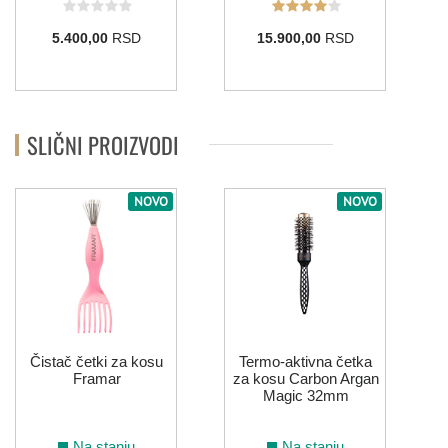
5.400,00
RSD
15.900,00
RSD
SLIČNI PROIZVODI
NOVO
NOVO
P
Čistač četki za kosu
Termo-aktivna četka
Framar
za kosu Carbon Argan
Magic 32mm
Na stanju
Na stanju