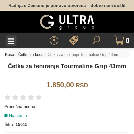
Radnja u Zemunu je ponovo otvorena – dobro nam došli!
0
Kosa
Četke za kosu
Četka za feniranje Tourmaline Grip 43mm
Četka za feniranje Tourmaline Grip 43mm
1.850,00
RSD
Prosečna ocena:
-
Na stanju
Šifra:
15015