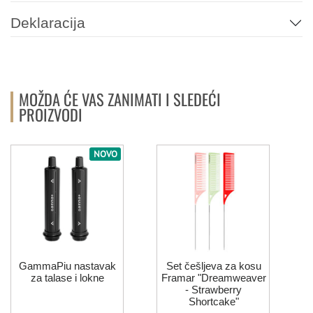
Deklaracija
MOŽDA ĆE VAS ZANIMATI I SLEDEĆI
PROIZVODI
NOVO
GammaPiu nastavak
Set češljeva za kosu
za talase i lokne
Framar "Dreamweaver
- Strawberry
Shortcake"