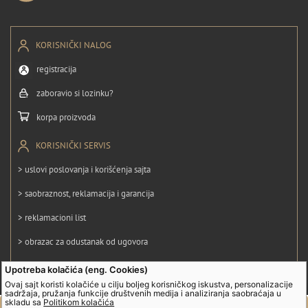
KORISNIČKI NALOG
registracija
zaboravio si lozinku?
korpa proizvoda
KORISNIČKI SERVIS
> uslovi poslovanja i korišćenja sajta
> saobraznost, reklamacija i garancija
> reklamacioni list
> obrazac za odustanak od ugovora
> politika privatnosti
Upotreba kolačića (eng. Cookies)
Ovaj sajt koristi kolačiće u cilju boljeg korisničkog iskustva, personalizacije
> politika kolačića
sadržaja, pružanja funkcije društvenih medija i analiziranja saobraćaja u
skladu sa
Politikom kolačića