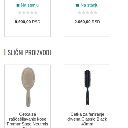
Na stanju
Na stanju
9.900,00
RSD
2.060,00
RSD
SLIČNI PROIZVODI
Četka za
Četka za feniranje
raščešljavanje kose
drvena Classic Black
Framar Sage Neutrals
40mm