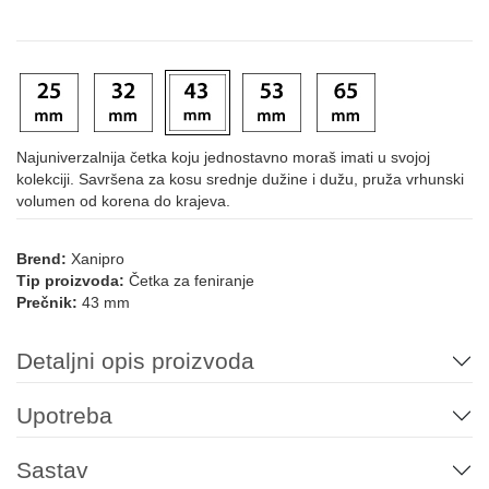
Najuniverzalnija četka koju jednostavno moraš imati u svojoj
kolekciji. Savršena za kosu srednje dužine i dužu, pruža vrhunski
volumen od korena do krajeva.
Brend:
Xanipro
Tip proizvoda:
Četka za feniranje
Prečnik:
43 mm
Detaljni opis proizvoda
Upotreba
Sastav