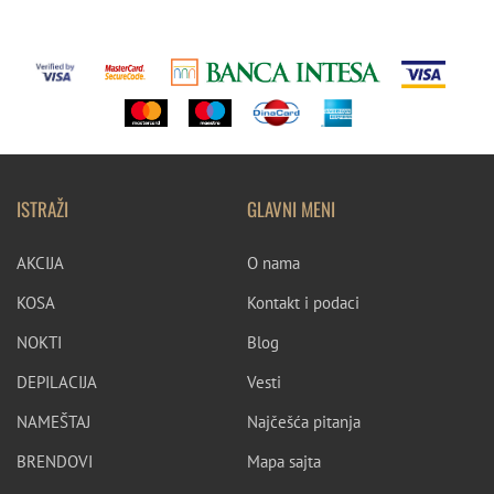
ISTRAŽI
GLAVNI MENI
AKCIJA
O nama
KOSA
Kontakt i podaci
NOKTI
Blog
DEPILACIJA
Vesti
NAMEŠTAJ
Najčešća pitanja
BRENDOVI
Mapa sajta