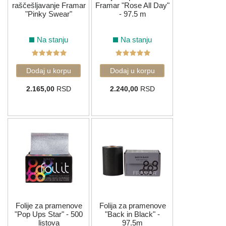
raščešljavanje Framar
Framar "Rose All Day"
"Pinky Swear"
- 97.5 m
Na stanju
Na stanju
2.165,00
RSD
2.240,00
RSD
Folije za pramenove
Folija za pramenove
"Pop Ups Star" - 500
"Back in Black" -
listova
97.5m