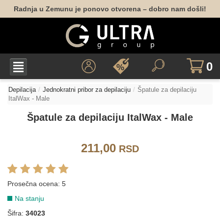
Radnja u Zemunu je ponovo otvorena – dobro nam došli!
0
Depilacija
Jednokratni pribor za depilaciju
Špatule za depilaciju
ItalWax - Male
Špatule za depilaciju ItalWax - Male
211,00
RSD
Prosečna ocena:
5
Na stanju
Šifra:
34023