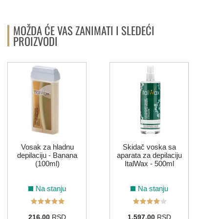
MOŽDA ĆE VAS ZANIMATI I SLEDEĆI
PROIZVODI
Vosak za hladnu
Skidač voska sa
depilaciju - Banana
aparata za depilaciju
(100ml)
ItalWax - 500ml
Na stanju
Na stanju
216,00
RSD
1.597,00
RSD