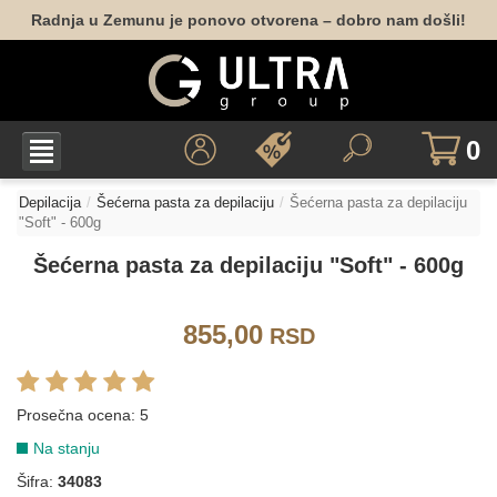
Radnja u Zemunu je ponovo otvorena – dobro nam došli!
0
Depilacija
Šećerna pasta za depilaciju
Šećerna pasta za depilaciju
"Soft" - 600g
Šećerna pasta za depilaciju "Soft" - 600g
855,00
RSD
Prosečna ocena:
5
Na stanju
Šifra:
34083