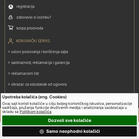
registracija
zaboravio si lozinku?
korpa proizvoda
KORISNIČKI SERVIS
> uslovi poslovanja i korišćenja sajta
> saobraznost, reklamacija i garancija
> reklamacioni list
> obrazac za odustanak od ugovora
> politika privatnosti
Upotreba kolačića (eng. Cookies)
Ovaj sajt koristi kolačiće u cilju boljeg korisničkog iskustva, personalizacije
> politika kolačića
sadržaja, pružanja funkcije društvenih medija i analiziranja saobraćaja u
skladu sa
Politikom kolačića
Dozvoli sve kolačiće
© UltraGroup. Sva prava su zadržana.
Samo neophodni kolačići