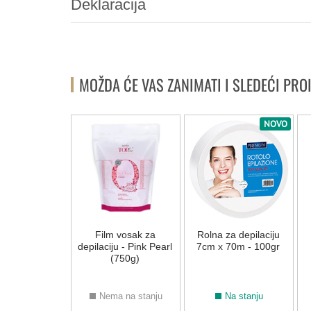
Deklaracija
MOŽDA ĆE VAS ZANIMATI I SLEDEĆI PRO
NOVO
ući gel nakon
Film vosak za
Rolna za depilaciju
ije ItalWax -
depilaciju - Pink Pearl
7cm x 70m - 100gr
250ml
(750g)
Na stanju
Nema na stanju
Na stanju