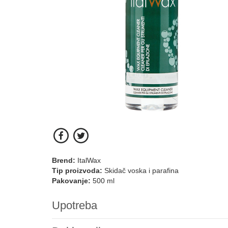
Brend:
ItalWax
Tip proizvoda:
Skidač voska i parafina
Pakovanje:
500 ml
Upotreba