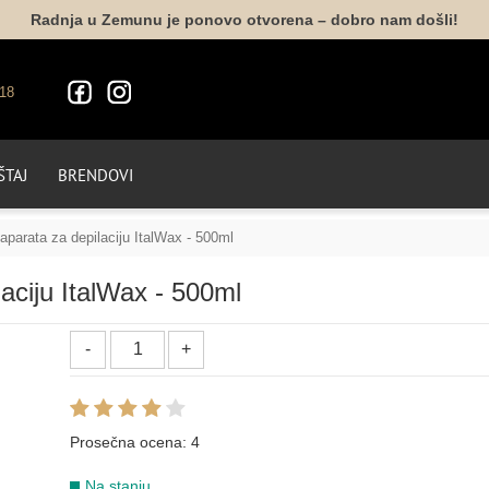
Radnja u Zemunu je ponovo otvorena – dobro nam došli!
18
TAJ
BRENDOVI
aparata za depilaciju ItalWax - 500ml
aciju ItalWax - 500ml
Prosečna ocena:
4
Na stanju