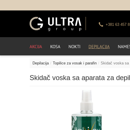
+381 63 457 8
AKCIJA
KOSA
NOKTI
DEPILACIJA
NAMEŠ
Depilacija
Topilice za vosak i parafin
Skidač voska sa 
Skidač voska sa aparata za depil