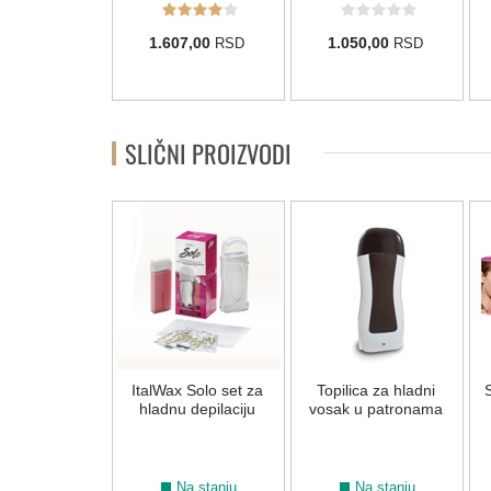
7,00
1.607,00
1.050,00
RSD
RSD
RSD
SLIČNI PROIZVODI
ItalWax Solo set za
Topilica za hladni
S
hladnu depilaciju
vosak u patronama
Na stanju
Na stanju