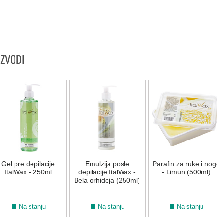
IZVODI
Gel pre depilacije
Emulzija posle
Parafin za ruke i nog
ItalWax - 250ml
depilacije ItalWax -
- Limun (500ml)
Bela orhideja (250ml)
Na stanju
Na stanju
Na stanju