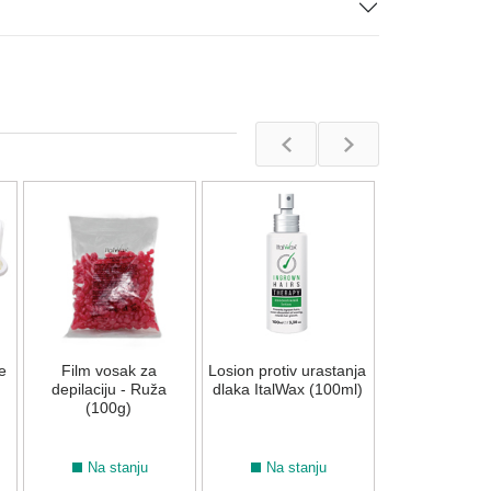
Vosak za h
depilaciju -
čokolada (1
Na stan
e
Film vosak za
Losion protiv urastanja
216,00
R
depilaciju - Ruža
dlaka ItalWax (100ml)
(100g)
Na stanju
Na stanju