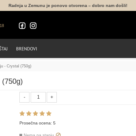
Radnja u Zemunu je ponovo otvorena – dobro nam došli!
18
TAJ
BRENDOVI
ju - Crystal (750g)
l (750g)
Prosečna ocena:
5
Nema na stanju