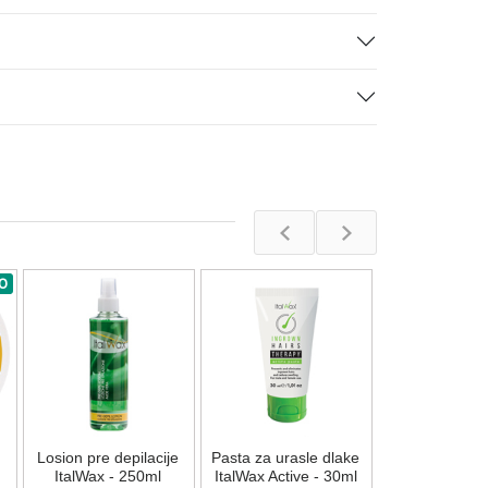
O
Gel pre depi
ItalWax - 2
Na stan
Losion pre depilacije
Pasta za urasle dlake
597,00
R
ItalWax - 250ml
ItalWax Active - 30ml