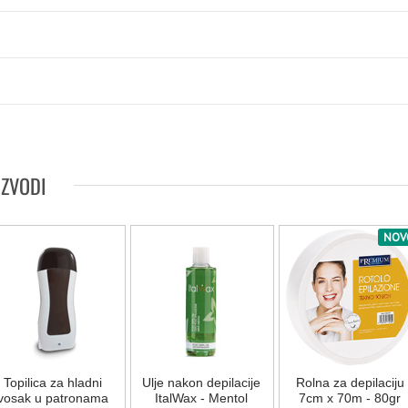
IZVODI
NOV
Topilica za hladni
Ulje nakon depilacije
Rolna za depilaciju
vosak u patronama
ItalWax - Mentol
7cm x 70m - 80gr