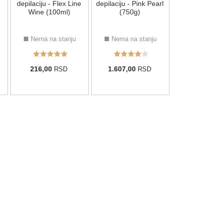
1.421,00
R
depilaciju - Flex Line
depilaciju - Pink Pearl
Wine (100ml)
(750g)
Nema na stanju
Nema na stanju
216,00
1.607,00
RSD
RSD