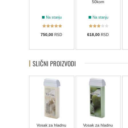
50kom
a na stanju
Na stanju
Na stanju
0,00
750,00
618,00
RSD
RSD
RSD
SLIČNI PROIZVODI
NOVO
osak Italwax
Vosak za hladnu
Vosak za hladnu