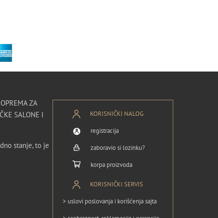
I OPREMA ZA
KORISNIČKI NALOG
ČKE SALONE I
registracija
dno stanje, to je
zaboravio si lozinku?
korpa proizvoda
KORISNIČKI SERVIS
> uslovi poslovanja i korišćenja sajta