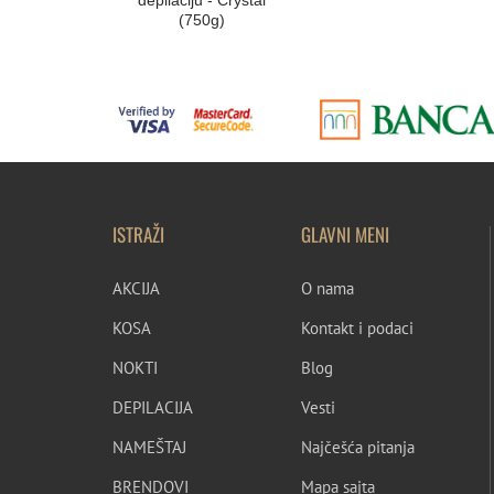
depilaciju - Crystal
(750g)
ISTRAŽI
GLAVNI MENI
AKCIJA
O nama
KOSA
Kontakt i podaci
NOKTI
Blog
DEPILACIJA
Vesti
NAMEŠTAJ
Najčešća pitanja
BRENDOVI
Mapa sajta