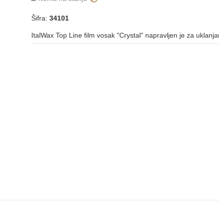
Šifra:
34101
ItalWax Top Line film vosak "Crystal" napravljen je za uklanja