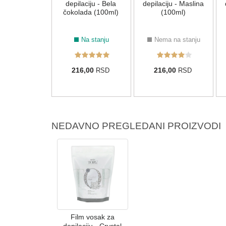
 Day 500ml
depilaciju - Bela
depilaciju - Maslina
čokolada (100ml)
(100ml)
Na stanju
Na stanju
Nema na stanju
50,00
216,00
216,00
RSD
RSD
RSD
NEDAVNO PREGLEDANI PROIZVODI
Film vosak za