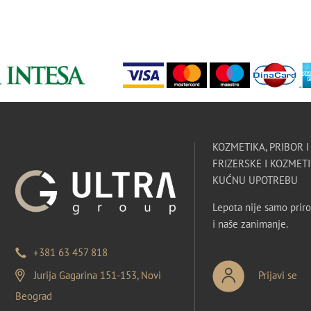
KOZMETIKA, PRIBOR 
FRIZERSKE I KOZMETI
KUĆNU UPOTREBU
Lepota nije samo priro
i naše zanimanje.
+381 63 457 818
Jurija Gagarina 151-153, Novi
Prijavi se
Beograd