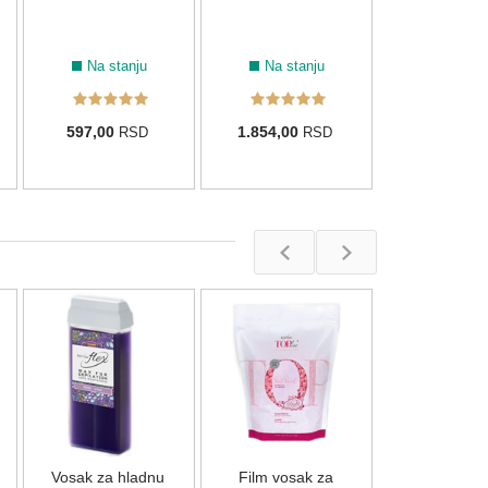
Na stanju
Na stanju
597,00
1.854,00
RSD
RSD
Vosak za h
depilaciju 
(800ml
Na stan
Vosak za hladnu
Film vosak za