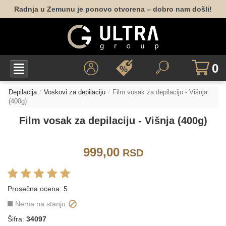
Radnja u Zemunu je ponovo otvorena – dobro nam došli!
0
Depilacija
Voskovi za depilaciju
Film vosak za depilaciju - Višnja
(400g)
Film vosak za depilaciju - Višnja (400g)
999,00
RSD
Prosečna ocena:
5
Nema na stanju
Šifra:
34097