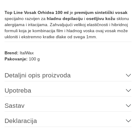
Top Line Vosak Orhidea 100 ml
je
premijum sintetički vosak
specijalno razvijen za
hladnu depilaciju
i
osetljivu kožu
sklonu
alergijama i iritacijama. Zahvaljujući velikoj elastičnosti i hibridnoj
formuli koja je kombinacija film i hladnog voska ovaj vosak može
ukloniti i ekstremno kratke dlake od svega 1mm.
Brend:
ItalWax
Pakovanje:
100 g
Detaljni opis proizvoda
Upotreba
Sastav
Deklaracija