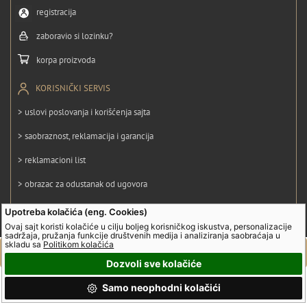
registracija
zaboravio si lozinku?
korpa proizvoda
KORISNIČKI SERVIS
> uslovi poslovanja i korišćenja sajta
> saobraznost, reklamacija i garancija
> reklamacioni list
> obrazac za odustanak od ugovora
> politika privatnosti
Upotreba kolačića (eng. Cookies)
Ovaj sajt koristi kolačiće u cilju boljeg korisničkog iskustva, personalizacije
> politika kolačića
sadržaja, pružanja funkcije društvenih medija i analiziranja saobraćaja u
skladu sa
Politikom kolačića
Dozvoli sve kolačiće
© UltraGroup. Sva prava su zadržana.
Samo neophodni kolačići