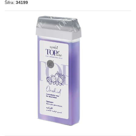
Šifra:
34199