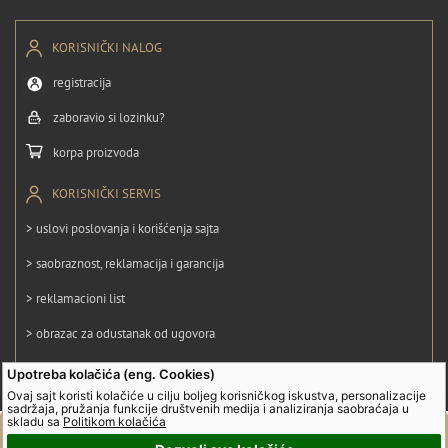
KORISNIČKI NALOG
registracija
zaboravio si lozinku?
korpa proizvoda
KORISNIČKI SERVIS
> uslovi poslovanja i korišćenja sajta
> saobraznost, reklamacija i garancija
> reklamacioni list
> obrazac za odustanak od ugovora
> politika privatnosti
Upotreba kolačića (eng. Cookies)
Ovaj sajt koristi kolačiće u cilju boljeg korisničkog iskustva, personalizacije
> politika kolačića
sadržaja, pružanja funkcije društvenih medija i analiziranja saobraćaja u
skladu sa
Politikom kolačića