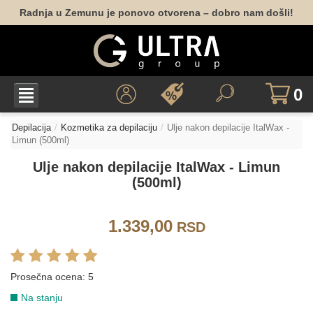
Radnja u Zemunu je ponovo otvorena – dobro nam došli!
0
Depilacija
Kozmetika za depilaciju
Ulje nakon depilacije ItalWax -
Limun (500ml)
Ulje nakon depilacije ItalWax - Limun
(500ml)
1.339,00
RSD
Prosečna ocena:
5
Na stanju