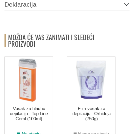
Deklaracija
MOŽDA ĆE VAS ZANIMATI I SLEDEĆI
PROIZVODI
Vosak za hladnu
Film vosak za
depilaciju - Top Line
depilaciju - Orhideja
Coral (100ml)
(750g)
Na stanju
Nema na stanju