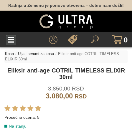
Radnja u Zemunu je ponovo otvorena – dobro nam došli!
0
Kosa
Ulja i serumi za kosu
Eliksir anti-age COTRIL TIMELESS
ELIXIR 30ml
Eliksir anti-age COTRIL TIMELESS ELIXIR
30ml
3.850,00 RSD
3.080,00
RSD
Prosečna ocena:
5
Na stanju