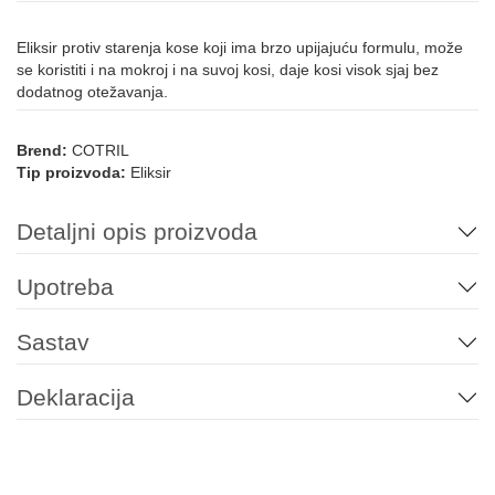
Eliksir protiv starenja kose koji ima brzo upijajuću formulu, može
se koristiti i na mokroj i na suvoj kosi, daje kosi visok sjaj bez
dodatnog otežavanja.
Brend:
COTRIL
Tip proizvoda:
Eliksir
Detaljni opis proizvoda
Upotreba
Sastav
Deklaracija