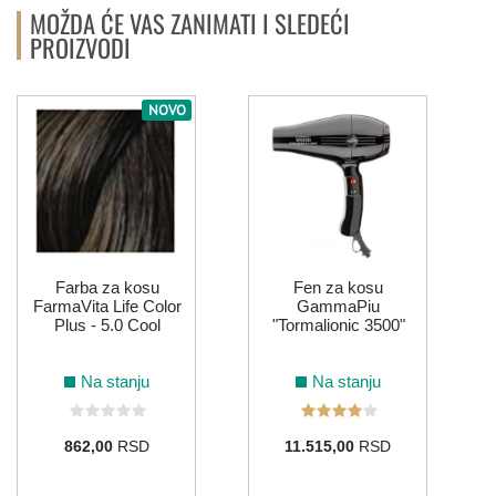
MOŽDA ĆE VAS ZANIMATI I SLEDEĆI
PROIZVODI
NOVO
Farba za kosu
Fen za kosu
FarmaVita Life Color
GammaPiu
Plus - 5.0 Cool
"Tormalionic 3500"
Na stanju
Na stanju
862,00
RSD
11.515,00
RSD