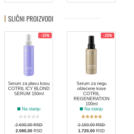
SLIČNI PROIZVODI
-20%
-20%
U
Serum za plavu kosu
Serum za negu
COTRIL ICY BLOND
oštećene kose
SERUM 150ml
COTRIL
REGENERATION
100ml
Na stanju
Na stanju
2.600,00 RSD
2.150,00 RSD
2.080,00
RSD
1.720,00
RSD