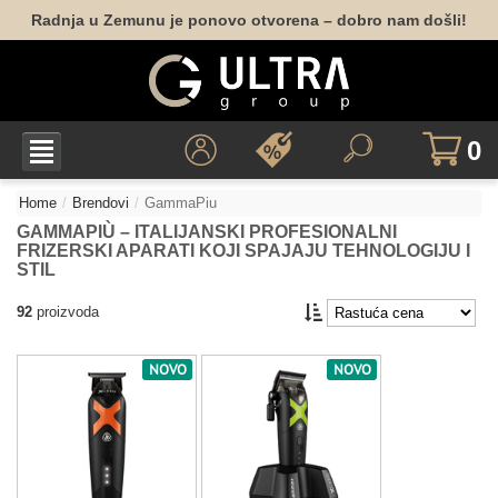
Radnja u Zemunu je ponovo otvorena – dobro nam došli!
0
Home
Brendovi
GammaPiu
GAMMAPIÙ – ITALIJANSKI PROFESIONALNI
FRIZERSKI APARATI KOJI SPAJAJU TEHNOLOGIJU I
STIL
92
proizvoda
NOVO
NOVO