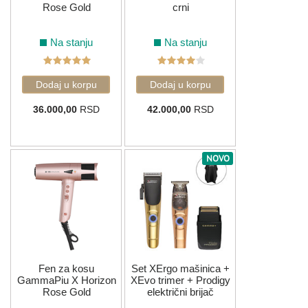
Rose Gold
crni
Na stanju
Na stanju
36.000,00
RSD
42.000,00
RSD
NOVO
Fen za kosu
Set XErgo mašinica +
GammaPiu X Horizon
XEvo trimer + Prodigy
Rose Gold
električni brijač