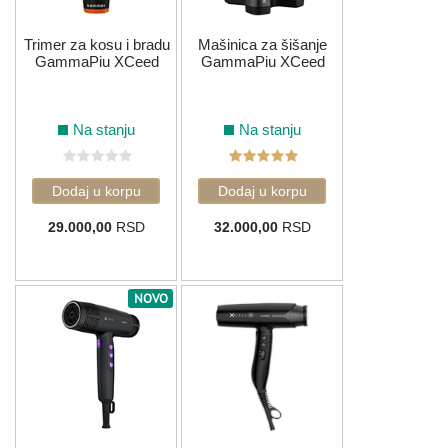
Trimer za kosu i bradu
Mašinica za šišanje
GammaPiu XCeed
GammaPiu XCeed
Na stanju
Na stanju
29.000,00
RSD
32.000,00
RSD
NOVO