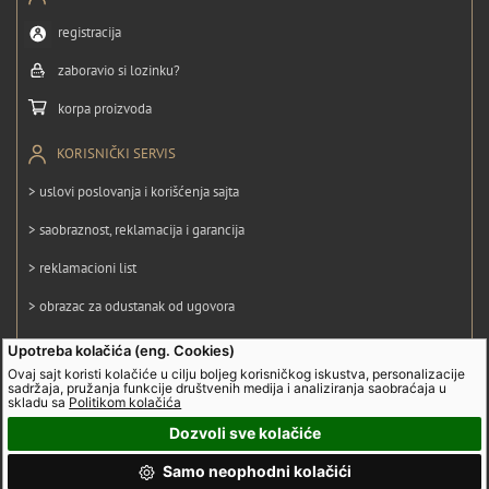
registracija
zaboravio si lozinku?
korpa proizvoda
KORISNIČKI SERVIS
> uslovi poslovanja i korišćenja sajta
> saobraznost, reklamacija i garancija
> reklamacioni list
> obrazac za odustanak od ugovora
> politika privatnosti
Upotreba kolačića (eng. Cookies)
Ovaj sajt koristi kolačiće u cilju boljeg korisničkog iskustva, personalizacije
> politika kolačića
sadržaja, pružanja funkcije društvenih medija i analiziranja saobraćaja u
skladu sa
Politikom kolačića
Dozvoli sve kolačiće
© UltraGroup. Sva prava su zadržana.
Samo neophodni kolačići