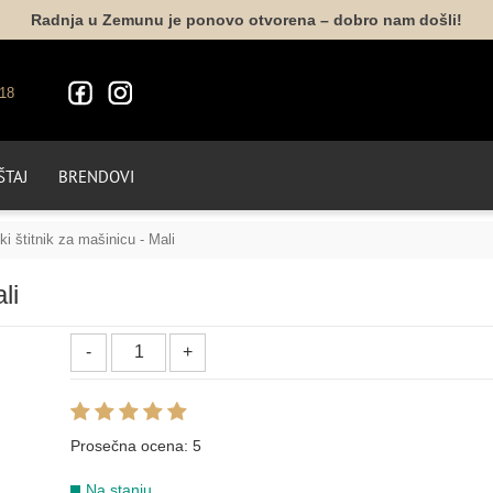
Radnja u Zemunu je ponovo otvorena – dobro nam došli!
18
TAJ
BRENDOVI
ki štitnik za mašinicu - Mali
li
Prosečna ocena:
5
Na stanju