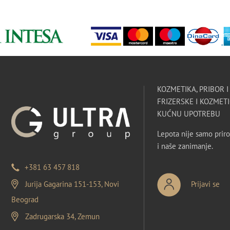
KOZMETIKA, PRIBOR 
FRIZERSKE I KOZMETI
KUĆNU UPOTREBU
Lepota nije samo priro
i naše zanimanje.
+381 63 457 818
Jurija Gagarina 151-153, Novi
Prijavi se
Beograd
Zadrugarska 34, Zemun