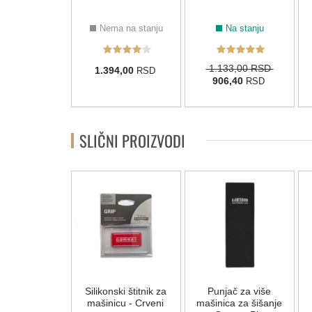
Na stanju
Nema na stanju
Na stanju
00,00 RSD
1.133,00 RSD
1.394,00
RSD
80,00
906,40
RSD
RSD
SLIČNI PROIZVODI
za hlađenje i
Silikonski štitnik za
Punjač za više
nje mašinica
mašinicu - Crveni
mašinica za šišanje