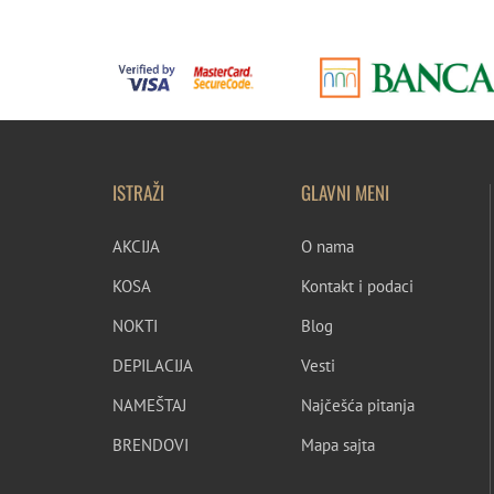
ISTRAŽI
GLAVNI MENI
AKCIJA
O nama
KOSA
Kontakt i podaci
NOKTI
Blog
DEPILACIJA
Vesti
NAMEŠTAJ
Najčešća pitanja
BRENDOVI
Mapa sajta