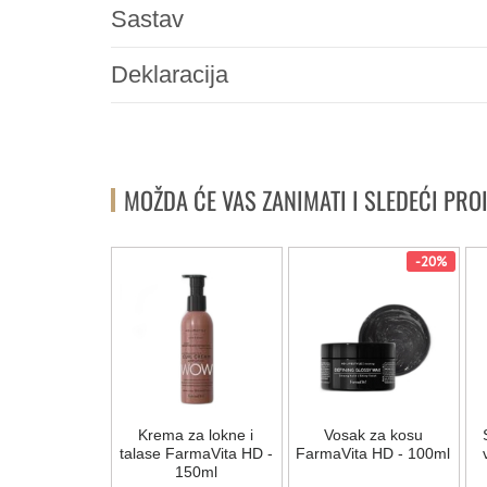
Sastav
Deklaracija
MOŽDA ĆE VAS ZANIMATI I SLEDEĆI PRO
-20%
-20%
a ispravljanje
Krema za lokne i
Vosak za kosu
e COTRIL
talase FarmaVita HD -
FarmaVita HD - 100ml
ETTI 100ml
150ml