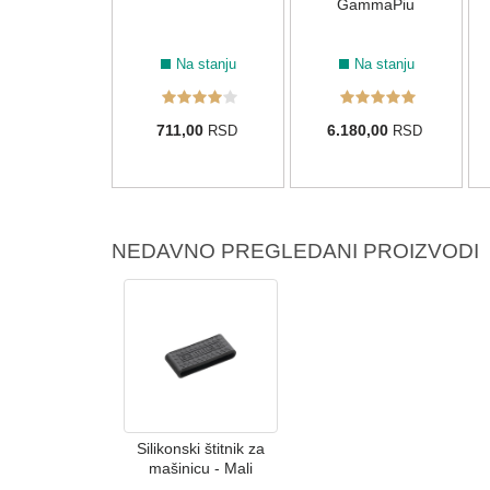
šanje 5 u 1
GammaPiu
EL3 288 g
Na stanju
Na stanju
Na stanju
60,00
711,00
6.180,00
RSD
RSD
RSD
NEDAVNO PREGLEDANI PROIZVODI
Silikonski štitnik za
mašinicu - Mali