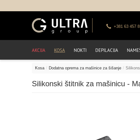
+381 63 457 8
AKCIJA
KOSA
NOKTI
DEPILACIJA
NAMEŠ
Kosa
Dodatna oprema za mašinice za šišanje
Silikons
Silikonski štitnik za mašinicu - Ma