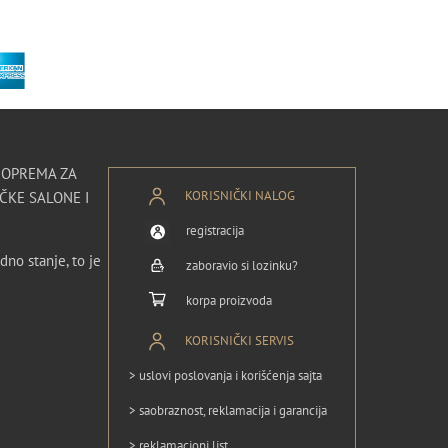
I OPREMA ZA
KORISNIČKI NALOG
ČKE SALONE I
registracija
dno stanje, to je
zaboravio si lozinku?
korpa proizvoda
KORISNIČKI SERVIS
> uslovi poslovanja i korišćenja sajta
> saobraznost, reklamacija i garancija
> reklamacioni list