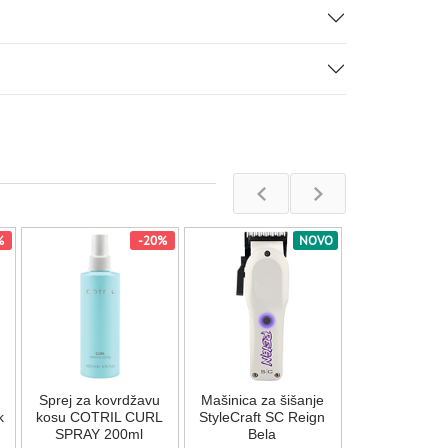
%
-20%
NOVO
Mašinica za š
StyleCraft 
Nema na s
Sprej za kovrdžavu
Mašinica za šišanje
25.750,00
k
kosu COTRIL CURL
StyleCraft SC Reign
SPRAY 200ml
Bela