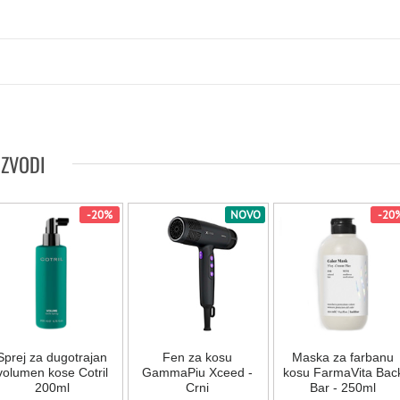
IZVODI
-20%
NOVO
-20
Sprej za dugotrajan
Fen za kosu
Maska za farbanu
volumen kose Cotril
GammaPiu Xceed -
kosu FarmaVita Bac
200ml
Crni
Bar - 250ml