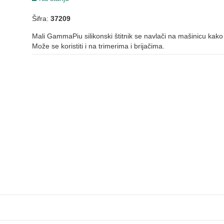
Šifra:
37209
Mali GammaPiu silikonski štitnik se navlači na mašinicu kako 
Može se koristiti i na trimerima i brijačima.