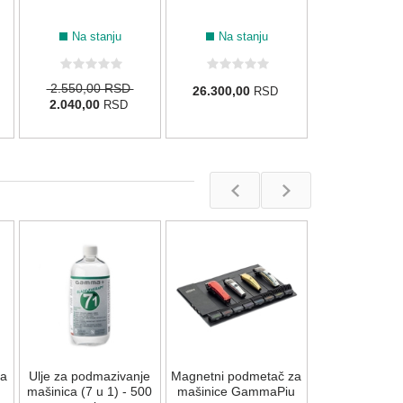
Na stanju
Na stanju
2.550,00 RSD
26.300,00
RSD
2.040,00
RSD
Sprej za podm
i hlađenje ma
400ml
Na stan
za
Ulje za podmazivanje
Magnetni podmetač za
1.844,00
R
mašinica (7 u 1) - 500
mašinice GammaPiu