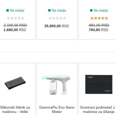
Na stanju
Na stanju
Na stanju
2.100,00 RSD
981,00 RSD
35.800,00
RSD
1.680,00
784,80
RSD
RSD
Silikonski štitnik za
GammaPiu Evo Nano
Gumirani podmetač 
mašinicu - Veliki
Mister
mašinice za šišanje