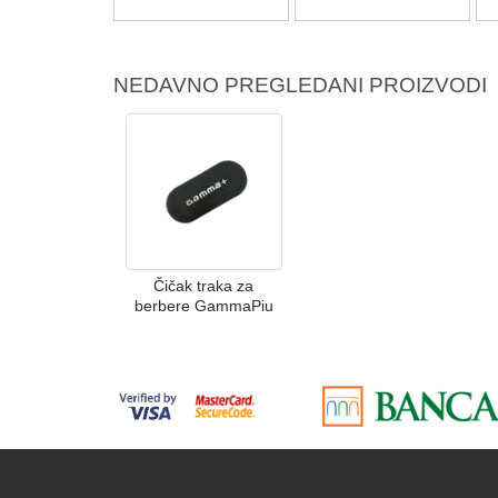
NEDAVNO PREGLEDANI PROIZVODI
Čičak traka za
berbere GammaPiu