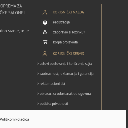
I OPREMA ZA
KORISNIČKI NALOG
ČKE SALONE I
registracija
dno stanje, to je
zaboravio si lozinku?
korpa proizvoda
KORISNIČKI SERVIS
> uslovi poslovanja i korišćenja sajta
> saobraznost, reklamacija i garancija
> reklamacioni list
> obrazac za odustanak od ugovora
> politika privatnosti
> politika kolačića
Politikom kolačića