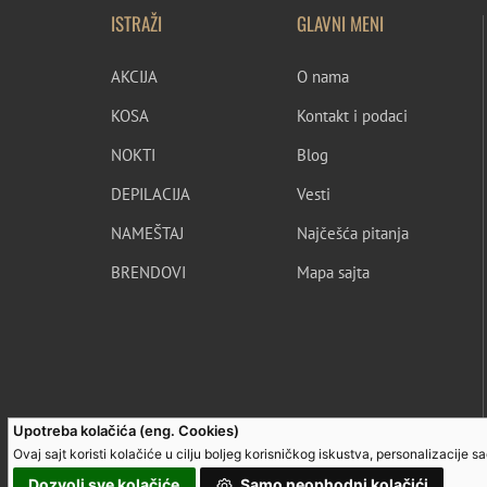
ISTRAŽI
GLAVNI MENI
AKCIJA
O nama
KOSA
Kontakt i podaci
NOKTI
Blog
DEPILACIJA
Vesti
NAMEŠTAJ
Najčešća pitanja
BRENDOVI
Mapa sajta
Upotreba kolačića (eng. Cookies)
Ovaj sajt koristi kolačiće u cilju boljeg korisničkog iskustva, personalizacije 
Dozvoli sve kolačiće
Samo neophodni kolačići