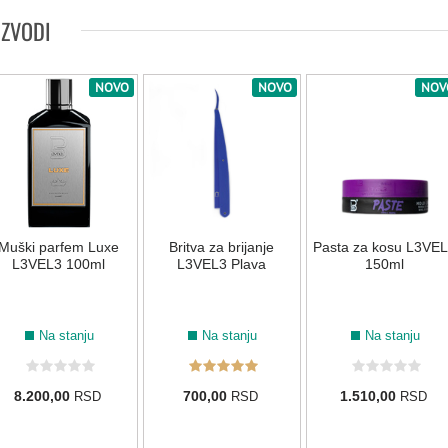
IZVODI
NOVO
NOVO
NOV
Muški parfem Luxe
Britva za brijanje
Pasta za kosu L3VE
L3VEL3 100ml
L3VEL3 Plava
150ml
Na stanju
Na stanju
Na stanju
8.200,00
700,00
1.510,00
RSD
RSD
RSD