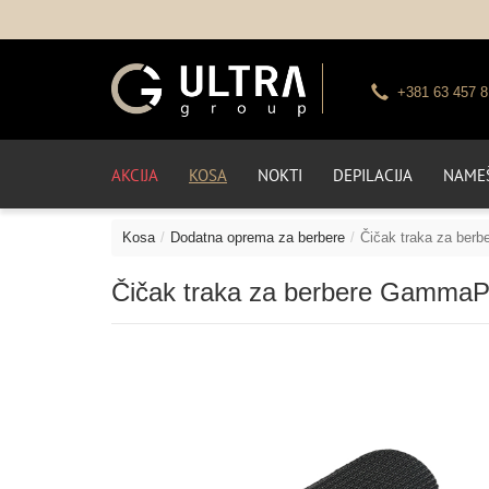
+381 63 457 8
AKCIJA
KOSA
NOKTI
DEPILACIJA
NAMEŠ
Kosa
Dodatna oprema za berbere
Čičak traka za ber
Čičak traka za berbere GammaP