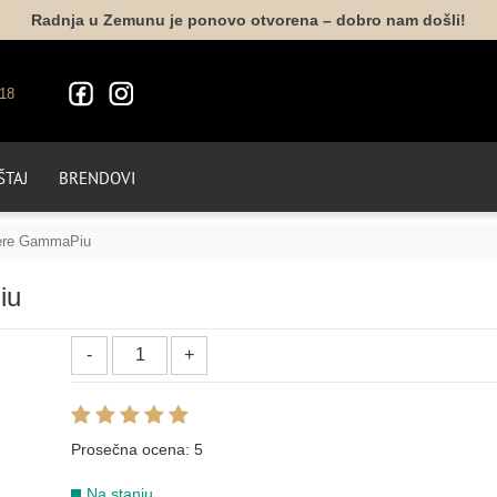
Radnja u Zemunu je ponovo otvorena – dobro nam došli!
18
TAJ
BRENDOVI
bere GammaPiu
iu
Prosečna ocena:
5
Na stanju