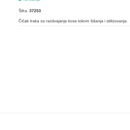
Šifra:
37253
Čičak traka za razdvajanje kose tokom šišanja i stilizovanja.