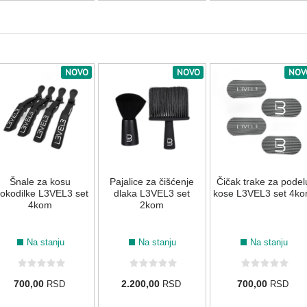
NOVO
NOVO
NOV
Šnale za kosu
Pajalice za čišćenje
Čičak trake za podel
rokodilke L3VEL3 set
dlaka L3VEL3 set
kose L3VEL3 set 4k
4kom
2kom
Na stanju
Na stanju
Na stanju
700,00
2.200,00
700,00
RSD
RSD
RSD