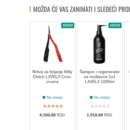
MOŽDA ĆE VAS ZANIMATI I SLEDEĆI PRO
NOVO
NOVO
NOVO
 za kosu
Britva za brijanje Milly
Šampon i regenerator
šeći L3VEL3
Clutch L3VEL3 Crno-
za muškarce 2u1
383gr
crvena
L3VEL3 1000ml
Na stanju
Na stanju
Na stanju
90,00
4.100,00
1.510,00
RSD
RSD
RSD