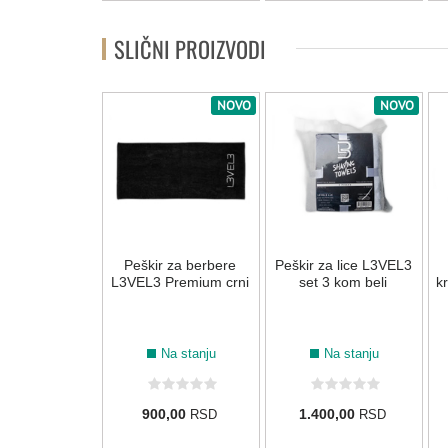
SLIČNI PROIZVODI
NOVO
NOVO
Peškir za berbere
Peškir za lice L3VEL3
L3VEL3 Premium crni
set 3 kom beli
k
Na stanju
Na stanju
900,00
1.400,00
RSD
RSD