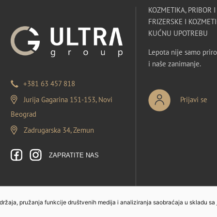
KOZMETIKA, PRIBOR 
FRIZERSKE I KOZMETI
KUĆNU UPOTREBU
Lepota nije samo priro
i naše zanimanje.
+381 63 457 818
Jurija Gagarina 151-153, Novi
Prijavi se
Beograd
Zadrugarska 34, Zemun
ZAPRATITE NAS
sadržaja, pružanja funkcije društvenih medija i analiziranja saobraćaja u skladu sa