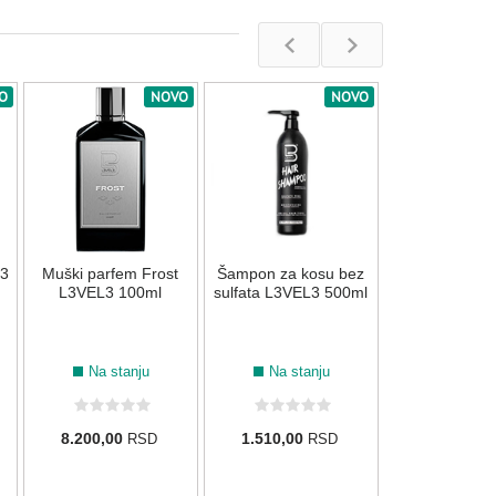
O
NOVO
NOVO
Losion posle b
After shave M
L3VEL3 4
Na stan
L3
Muški parfem Frost
Šampon za kosu bez
1.510,00
R
L3VEL3 100ml
sulfata L3VEL3 500ml
Na stanju
Na stanju
8.200,00
1.510,00
RSD
RSD