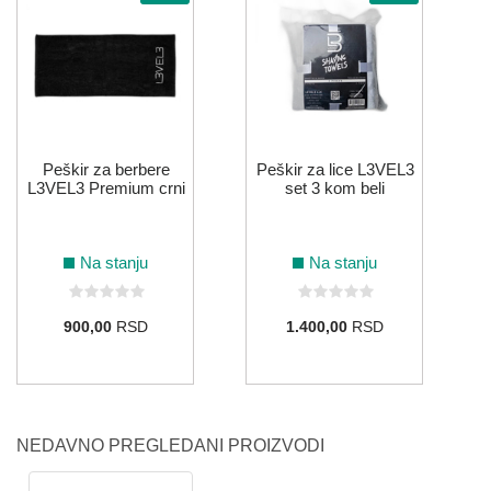
Č
Peškir za berbere
Peškir za lice L3VEL3
L3VEL3 Premium crni
set 3 kom beli
Na stanju
Na stanju
900,00
RSD
1.400,00
RSD
NEDAVNO PREGLEDANI PROIZVODI