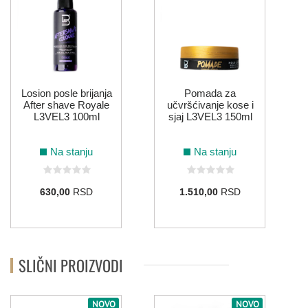
Losion posle brijanja
Pomada za
After shave Royale
učvršćivanje kose i
L3VEL3 100ml
sjaj L3VEL3 150ml
Na stanju
Na stanju
630,00
RSD
1.510,00
RSD
SLIČNI PROIZVODI
NOVO
NOVO