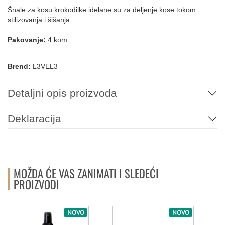
Šnale za kosu krokodilke idelane su za deljenje kose tokom
stilizovanja i šišanja.
Pakovanje:
4 kom
Brend:
L3VEL3
Detaljni opis proizvoda
Deklaracija
MOŽDA ĆE VAS ZANIMATI I SLEDEĆI
PROIZVODI
NOVO
NOVO