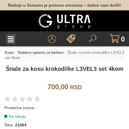
Radnja u Zemunu je ponovo otvorena – dobro nam došli!
0
Kosa
Dodatna oprema za berbere
Šnale za kosu krokodilke L3VEL3
set 4kom
Šnale za kosu krokodilke L3VEL3 set 4kom
700,00
RSD
Prosečna ocena:
-
Na stanju
Šifra:
21064