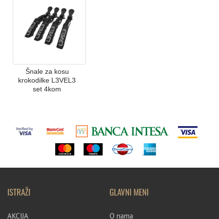
Šnale za kosu
krokodilke L3VEL3
set 4kom
ISTRAŽI
GLAVNI MENI
AKCIJA
O nama