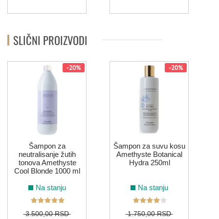
SLIČNI PROIZVODI
-20%
-20%
(
Šampon za
Šampon za suvu kosu
neutralisanje žutih
Amethyste Botanical
tonova Amethyste
Hydra 250ml
Cool Blonde 1000 ml
Na stanju
Na stanju
3.500,00 RSD
1.750,00 RSD