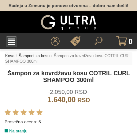
Radnja u Zemunu je ponovo otvorena – dobro nam došli!
0
Kosa
Šamponi za kosu
Šampon za kovrdžavu kosu COTRIL CURL
SHAMPOO 300ml
Šampon za kovrdžavu kosu COTRIL CURL
SHAMPOO 300ml
2.050,00 RSD
1.640,00
RSD
Prosečna ocena:
5
Na stanju