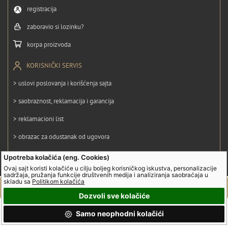
registracija
zaboravio si lozinku?
korpa proizvoda
KORISNIČKI SERVIS
> uslovi poslovanja i korišćenja sajta
> saobraznost, reklamacija i garancija
> reklamacioni list
> obrazac za odustanak od ugovora
> politika privatnosti
Upotreba kolačića (eng. Cookies)
Ovaj sajt koristi kolačiće u cilju boljeg korisničkog iskustva, personalizacije
> politika kolačića
sadržaja, pružanja funkcije društvenih medija i analiziranja saobraćaja u
skladu sa
Politikom kolačića
Dozvoli sve kolačiće
© UltraGroup. Sva prava su zadržana.
Samo neophodni kolačići