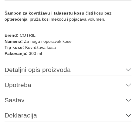
Šampon za kovrdžavu i talasastu kosu
čisti kosu bez
opterećenja, pruža kosi mekoću i pojačava volumen.
Brend:
COTRIL
Namena:
Za negu i oporavak kose
Tip kose:
Kovrdžava kosa
Pakovanje:
300 ml
Detaljni opis proizvoda
Upotreba
Sastav
Deklaracija