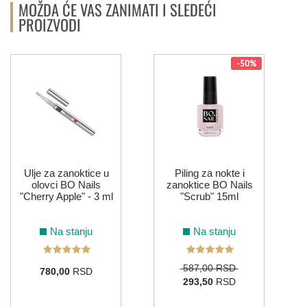
MOŽDA ĆE VAS ZANIMATI I SLEDEĆI
PROIZVODI
-50%
Ulje za zanoktice u
Piling za nokte i
olovci BO Nails
zanoktice BO Nails
"Cherry Apple" - 3 ml
"Scrub" 15ml
Na stanju
Na stanju
587,00 RSD
780,00
RSD
293,50
RSD