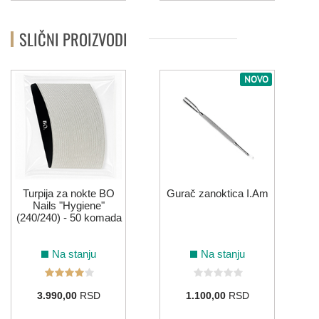
SLIČNI PROIZVODI
NOVO
Turpija za nokte BO
Gurač zanoktica I.Am
Nails "Hygiene"
(240/240) - 50 komada
Na stanju
Na stanju
3.990,00
RSD
1.100,00
RSD