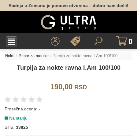
Radnja u Zemunu je ponovo otvorena – dobro nam došli!
0
Nokti
Pribor za manikir
Turpija za nokte ravna I.Am 100/100
Turpija za nokte ravna I.Am 100/100
190,00
RSD
Prosečna ocena:
-
Na stanju
Šifra:
33825