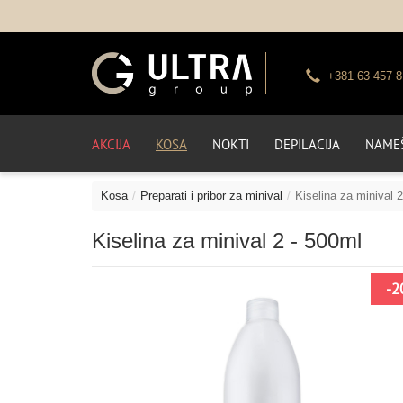
+381 63 457 8
AKCIJA
KOSA
NOKTI
DEPILACIJA
NAMEŠ
Kosa
Preparati i pribor za minival
Kiselina za minival 
Kiselina za minival 2 - 500ml
-2