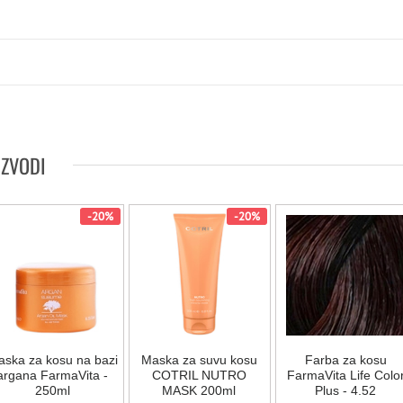
IZVODI
-20%
-20%
ska za kosu na bazi
Maska za suvu kosu
Farba za kosu
argana FarmaVita -
COTRIL NUTRO
FarmaVita Life Colo
250ml
MASK 200ml
Plus - 4.52