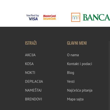
ISTRAŽI
GLAVNI MENI
AKCIJA
O nama
KOSA
Kontakt i podaci
NOKTI
Blog
DEPILACIJA
Vesti
NAMEŠTAJ
Najčešća pitanja
BRENDOVI
Mapa sajta