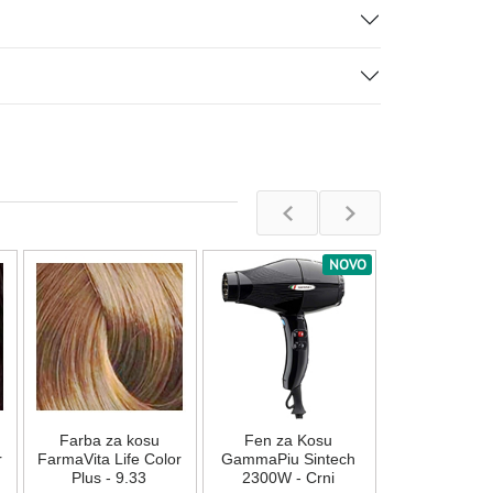
NOVO
Farba za 
FarmaVita Lif
Plus - 8.
Na stan
Farba za kosu
Fen za Kosu
862,00
R
r
FarmaVita Life Color
GammaPiu Sintech
Plus - 9.33
2300W - Crni