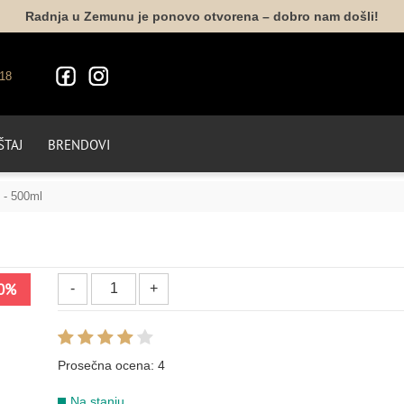
Radnja u Zemunu je ponovo otvorena – dobro nam došli!
18
TAJ
BRENDOVI
2 - 500ml
0%
Prosečna ocena:
4
Na stanju