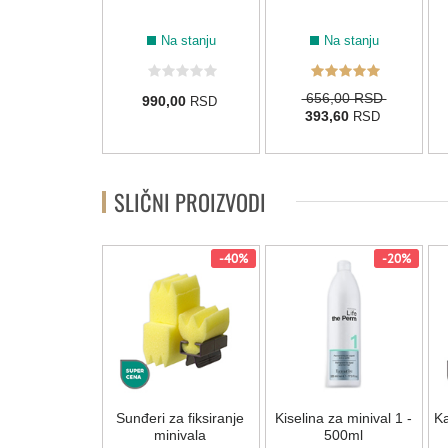
Na stanju
Na stanju
Na stanju
656,00 RSD
2,00
990,00
RSD
RSD
393,60
RSD
SLIČNI PROIZVODI
-40%
-20%
Sunđeri za fiksiranje
Kiselina za minival 1 -
Ka
minivala
500ml