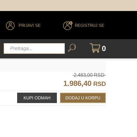
PRIJAVI SE
REGISTRUJ SE
0
2.483,00 RSD
1.986,40
RSD