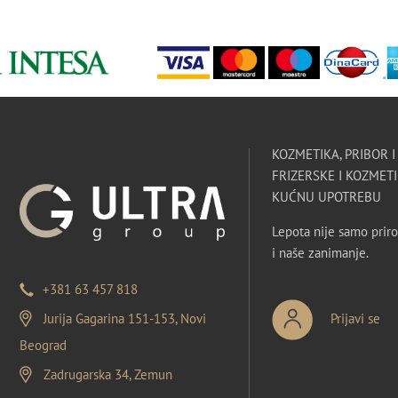
KOZMETIKA, PRIBOR 
FRIZERSKE I KOZMETI
KUĆNU UPOTREBU
Lepota nije samo priro
i naše zanimanje.
+381 63 457 818
Jurija Gagarina 151-153, Novi
Prijavi se
Beograd
Zadrugarska 34, Zemun