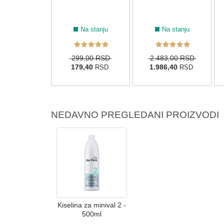
Na stanju
Na stanju
299,00 RSD
2.483,00 RSD
179,40
1.986,40
RSD
RSD
NEDAVNO PREGLEDANI PROIZVODI
Kiselina za minival 2 -
500ml