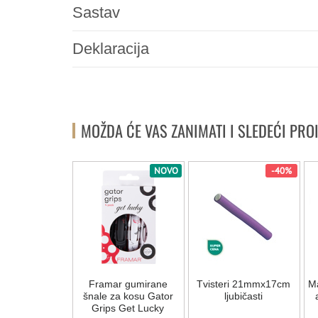
Sastav
Deklaracija
MOŽDA ĆE VAS ZANIMATI I SLEDEĆI PRO
NOVO
-40%
a za kosu
Framar gumirane
Tvisteri 21mmx17cm
Ma
ta Life Color
šnale za kosu Gator
ljubičasti
s - 10.34
Grips Get Lucky