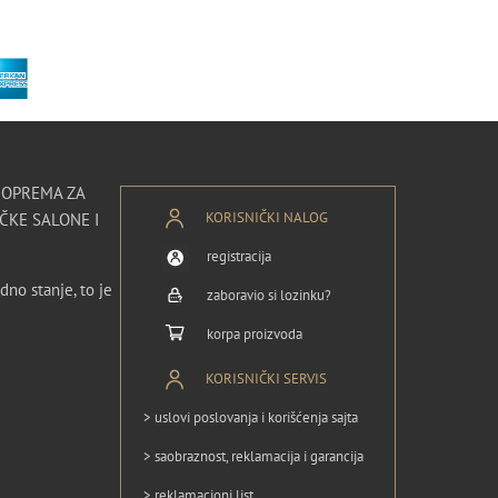
I OPREMA ZA
KORISNIČKI NALOG
ČKE SALONE I
registracija
dno stanje, to je
zaboravio si lozinku?
korpa proizvoda
KORISNIČKI SERVIS
> uslovi poslovanja i korišćenja sajta
> saobraznost, reklamacija i garancija
> reklamacioni list