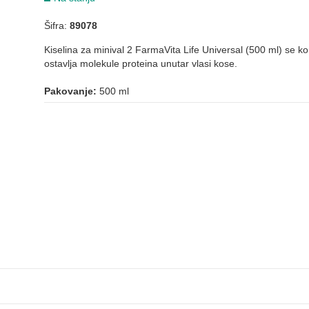
Šifra:
89078
Kiselina za minival 2 FarmaVita Life Universal (500 ml) se koris
ostavlja molekule proteina unutar vlasi kose.
Pakovanje:
500 ml