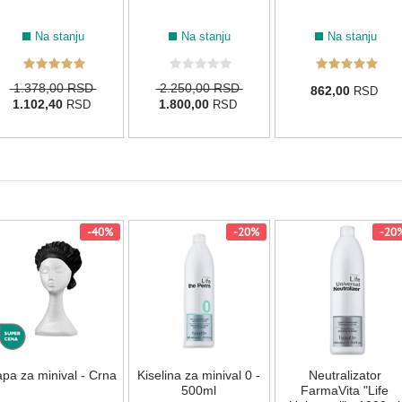
Na stanju
Na stanju
Na stanju
1.378,00 RSD
2.250,00 RSD
862,00
RSD
1.102,40
1.800,00
RSD
RSD
-40%
-20%
-20
pa za minival - Crna
Kiselina za minival 0 -
Neutralizator
500ml
FarmaVita "Life