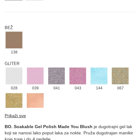
BEŽ
138
GLITER
028
039
041
043
144
067
134
131
Prikaži sve
LJUBIČASTA
BO. Soakable Gel Polish Made You Blush
je dugotrajni gel lak
koji se nanosi lako poput laka za nokte. Pruža dugotrajan manikir
koje traje i do 4 nedelje.