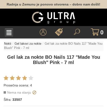
Radnja u Zemunu je ponovo otvorena – dobro nam došli!
0
Nokti
Gel lakovi za nokte
Gel lak za nokte BO Nails 117 "Made You
Blush" Pink - 7 ml
Gel lak za nokte BO Nails 117 "Made You
Blush" Pink - 7 ml
Prosečna ocena:
4
Nema na stanju
Šifra:
33507