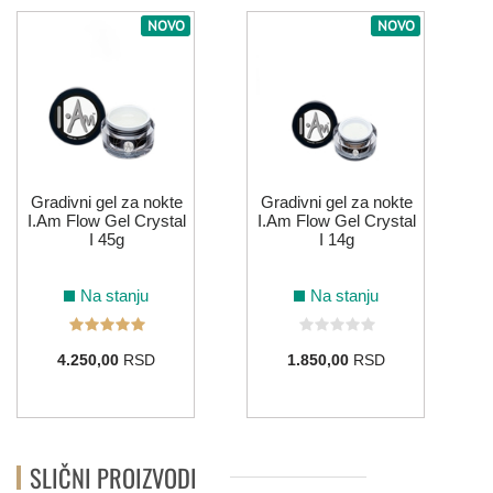
ROZE
NOVO
NOVO
212
016
121
SIVA
Gradivni gel za nokte
Gradivni gel za nokte
I.Am Flow Gel Crystal
I.Am Flow Gel Crystal
066
026
148
149
150
I 45g
I 14g
TIRKIZNA
Na stanju
Na stanju
064
099
095
4.250,00
RSD
1.850,00
RSD
ZELENA
SLIČNI PROIZVODI
154
216
008
215
179
104