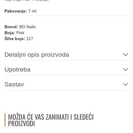
013
213
178
177
194
158
Pakovanje:
7 ml
Brend:
BO Nails
Boja:
Pink
084
Šifra boje:
117
NARANDŽASTA
Detaljni opis proizvoda
182
109
110
111
112
Upotreba
PLAVA
Sastav
093
225
214
206
049
157
MOŽDA ĆE VAS ZANIMATI I SLEDEĆI
PROIZVODI
155
147
146
090
089
094