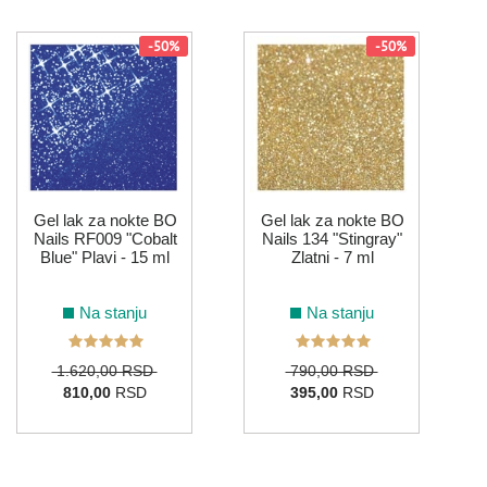
-50%
-50%
103
181
180
059
S
ŽUTA
185
Gel lak za nokte BO
Gel lak za nokte BO
Nails RF009 "Cobalt
Nails 134 "Stingray"
Blue" Plavi - 15 ml
Zlatni - 7 ml
Na stanju
Na stanju
1.620,00 RSD
790,00 RSD
810,00
RSD
395,00
RSD