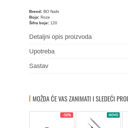
Brend:
BO Nails
Boja:
Roze
Šifra boje:
120
Detaljni opis proizvoda
Upotreba
Sastav
MOŽDA ĆE VAS ZANIMATI I SLEDEĆI PRO
NOVO
-50%
NOVO