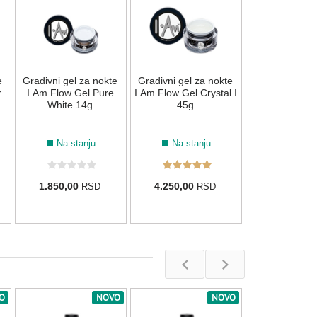
"Clear" - 
Na stan
e
Gradivni gel za nokte
Gradivni gel za nokte
4.380,00
r
I.Am Flow Gel Pure
I.Am Flow Gel Crystal I
3.504,00
R
White 14g
45g
Na stanju
Na stanju
103
181
180
059
1.850,00
4.250,00
RSD
RSD
O
NOVO
NOVO
Gel lak za nok