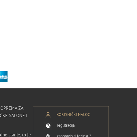
I OPREMA ZA
KORISNIČKI NALOG
ČKE SALONE I
registracija
dno stanje, to je
zaboravio si lozinku?