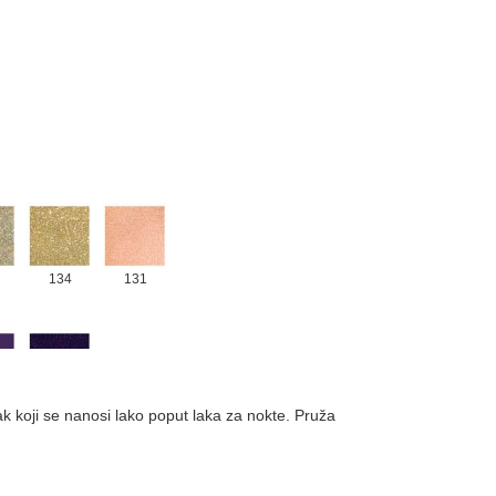
134
131
084
lak koji se nanosi lako poput laka za nokte. Pruža