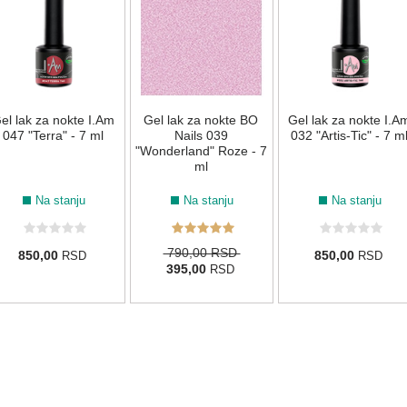
el lak za nokte I.Am
Gel lak za nokte BO
Gel lak za nokte I.A
047 "Terra" - 7 ml
Nails 039
032 "Artis-Tic" - 7 m
"Wonderland" Roze - 7
ml
Na stanju
Na stanju
Na stanju
790,00 RSD
850,00
850,00
RSD
RSD
395,00
RSD