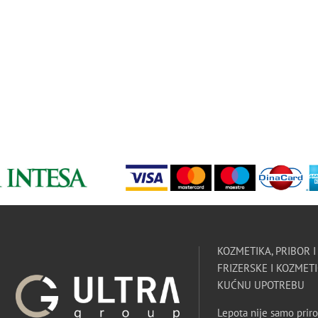
KOZMETIKA, PRIBOR 
FRIZERSKE I KOZMETI
KUĆNU UPOTREBU
Lepota nije samo priro