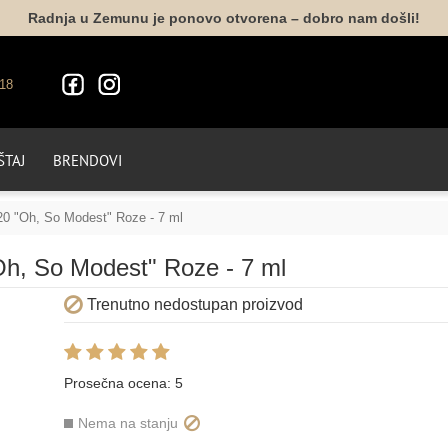
Radnja u Zemunu je ponovo otvorena – dobro nam došli!
18
TAJ
BRENDOVI
20 "Oh, So Modest" Roze - 7 ml
Oh, So Modest" Roze - 7 ml
Trenutno nedostupan proizvod
Prosečna ocena:
5
Nema na stanju