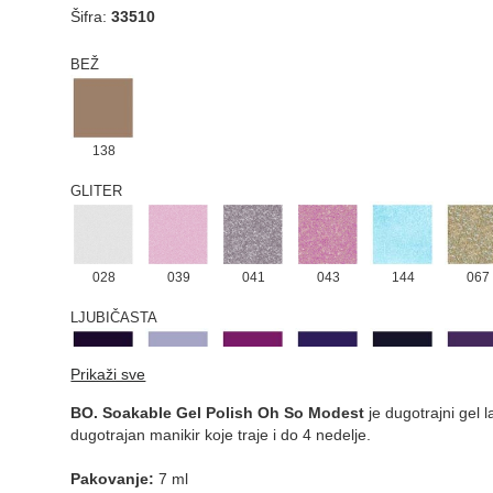
Šifra:
33510
BEŽ
138
GLITER
028
039
041
043
144
067
LJUBIČASTA
Prikaži sve
013
213
178
177
194
158
BO. Soakable Gel Polish Oh So Modest
je dugotrajni gel 
dugotrajan manikir koje traje i do 4 nedelje.
NARANDŽASTA
Pakovanje:
7 ml