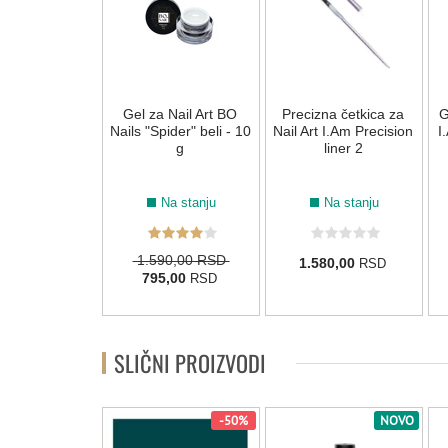
i gel za nokte
Gel za Nail Art BO
Precizna četkica za
G
w Gel Crystal I
Nails "Spider" beli - 10
Nail Art I.Am Precision
I
14g
g
liner 2
Na stanju
Na stanju
Na stanju
1.590,00 RSD
50,00
1.580,00
RSD
RSD
795,00
RSD
SLIČNI PROIZVODI
NOVO
-50%
NOVO