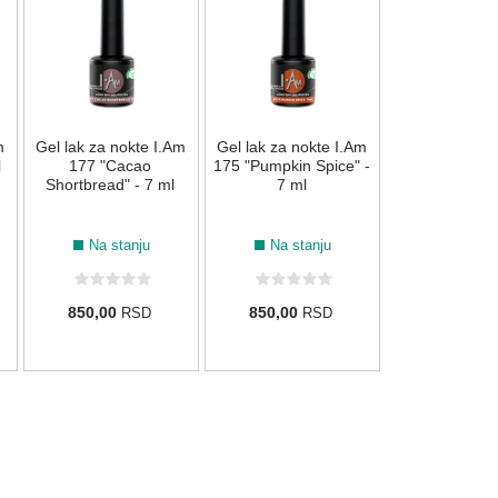
034 "Urban Orc
ml
Na stan
m
Gel lak za nokte I.Am
Gel lak za nokte I.Am
850,00
R
l
177 "Cacao
175 "Pumpkin Spice" -
Shortbread" - 7 ml
7 ml
Na stanju
Na stanju
850,00
850,00
RSD
RSD