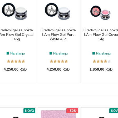
066
026
148
149
150
TIRKIZNA
radivni gel za nokte
Gradivni gel za nokte
Gradivni gel za nokt
064
099
095
.Am Flow Gel Crystal
I.Am Flow Gel Pure
I.Am Flow Gel Cove
II 45g
White 45g
14g
ZELENA
Na stanju
Na stanju
Na stanju
154
216
008
215
179
104
4.250,00
4.250,00
1.850,00
RSD
RSD
RSD
ŽUTA
185
NOVO
-50%
NOV