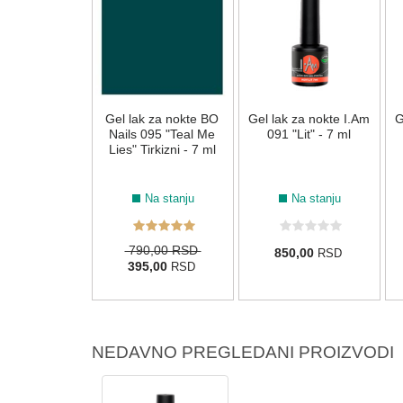
 za nokte I.Am
Gel lak za nokte BO
Gel lak za nokte I.Am
G
am Squad" - 7
Nails 095 "Teal Me
091 "Lit" - 7 ml
ml
Lies" Tirkizni - 7 ml
Na stanju
Na stanju
Na stanju
790,00 RSD
0,00
850,00
RSD
RSD
395,00
RSD
NEDAVNO PREGLEDANI PROIZVODI