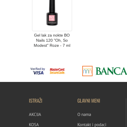
Gel lak za nokte BO
Nails 120 "Oh, So
Modest" Roze - 7 ml
ISTRAŽI
GLAVNI MENI
AKCIJA
O nama
KOSA
Kontakt i podaci