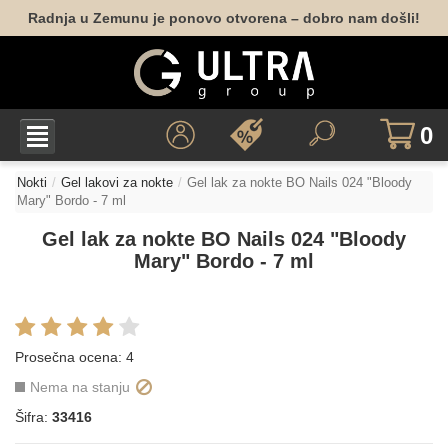
Radnja u Zemunu je ponovo otvorena – dobro nam došli!
0
Nokti
Gel lakovi za nokte
Gel lak za nokte BO Nails 024 "Bloody
Mary" Bordo - 7 ml
Gel lak za nokte BO Nails 024 "Bloody
Mary" Bordo - 7 ml
Prosečna ocena:
4
Nema na stanju
Šifra:
33416