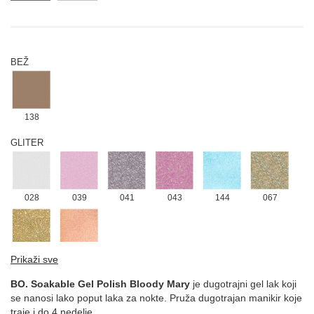
BEŽ
138
GLITER
028
039
041
043
144
067
134
131
Prikaži sve
LJUBIČASTA
BO. Soakable Gel Polish Bloody Mary
je dugotrajni gel lak koji
se nanosi lako poput laka za nokte. Pruža dugotrajan manikir koje
traje i do 4 nedelje.