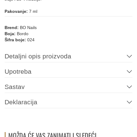
013
213
178
177
194
158
Pakovanje:
7 ml
Brend:
BO Nails
Boja:
Bordo
084
Šifra boje:
024
NARANDŽASTA
Detaljni opis proizvoda
182
109
110
111
112
Upotreba
PLAVA
Sastav
Deklaracija
093
225
214
206
049
157
155
147
146
090
089
094
MOŽDA ĆE VAS ZANIMATI I SLEDEĆI