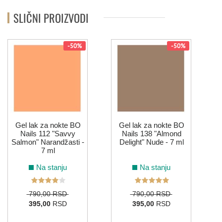
SLIČNI PROIZVODI
103
181
180
059
-50%
-50%
ŽUTA
185
Gel lak za nokte BO
Gel lak za nokte BO
Nails 112 "Savvy
Nails 138 "Almond
Salmon" Narandžasti -
Delight" Nude - 7 ml
7 ml
Na stanju
Na stanju
790,00 RSD
790,00 RSD
395,00
RSD
395,00
RSD