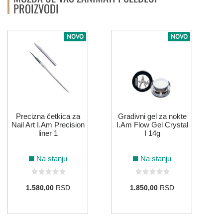
PROIZVODI
ROZE
NOVO
NOVO
212
016
121
SIVA
066
026
148
149
150
Precizna četkica za
Gradivni gel za nokte
TIRKIZNA
Nail Art I.Am Precision
I.Am Flow Gel Crystal
liner 1
I 14g
Na stanju
Na stanju
064
099
095
ZELENA
1.580,00
RSD
1.850,00
RSD
154
216
008
215
179
104