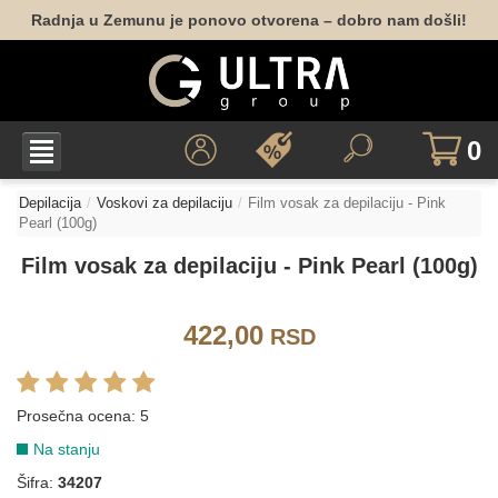
Radnja u Zemunu je ponovo otvorena – dobro nam došli!
0
Depilacija
Voskovi za depilaciju
Film vosak za depilaciju - Pink
Pearl (100g)
Film vosak za depilaciju - Pink Pearl (100g)
422,00
RSD
Prosečna ocena:
5
Na stanju
Šifra:
34207