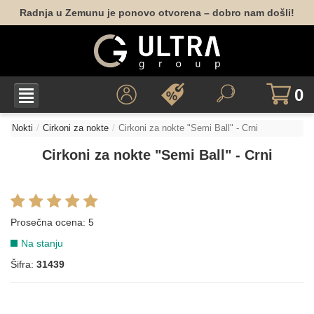
Radnja u Zemunu je ponovo otvorena – dobro nam došli!
0
Nokti
Cirkoni za nokte
Cirkoni za nokte "Semi Ball" - Crni
Cirkoni za nokte "Semi Ball" - Crni
Prosečna ocena:
5
Na stanju
Šifra:
31439