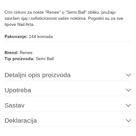
Crni cirkoni za nokte "Renee" u "Semi Ball" obliku, pružaju
savršen sjaj i sofisticiranost vašim noktima. Pogodni su za sve
tipove Nail Arta.
Pakovanje:
144 komada
Brend:
Renee
Tip proizvoda:
Semi Ball
Detaljni opis proizvoda
Upotreba
Sastav
Deklaracija