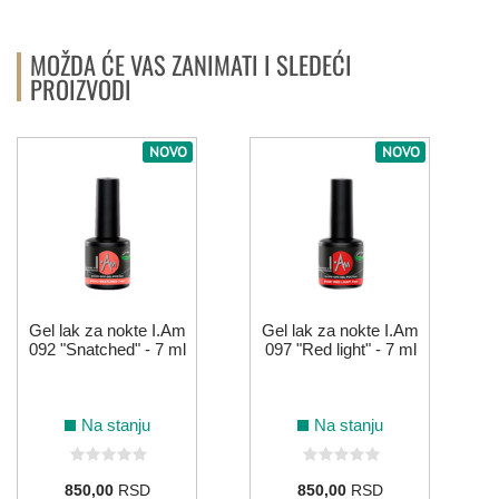
MOŽDA ĆE VAS ZANIMATI I SLEDEĆI
PROIZVODI
NOVO
NOVO
Gel lak za nokte I.Am
Gel lak za nokte I.Am
092 "Snatched" - 7 ml
097 "Red light" - 7 ml
Na stanju
Na stanju
850,00
RSD
850,00
RSD