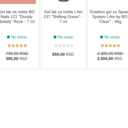
Gel lak za nokte BO
Gel lak za nokte I.Am
Gradivni gel za Spee
Nails 121 "Doubly
137 "Shifting Green" -
System I.Am by BO
Bubbly" Roze - 7 ml
7 ml
"Clear" - 45g
Na stanju
Na stanju
Na stanju
790,00 RSD
4.380,00 RSD
850,00
RSD
395,00
3.504,00
RSD
RSD