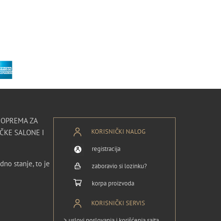
I OPREMA ZA
KORISNIČKI NALOG
ČKE SALONE I
registracija
dno stanje, to je
zaboravio si lozinku?
korpa proizvoda
KORISNIČKI SERVIS
> uslovi poslovanja i korišćenja sajta