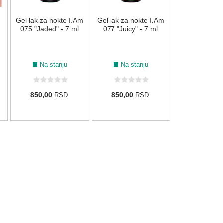
Gel lak za nokte I.Am
Gel lak za nokte I.Am
790,00
R
075 "Jaded" - 7 ml
077 "Juicy" - 7 ml
Na stanju
Na stanju
850,00
850,00
RSD
RSD