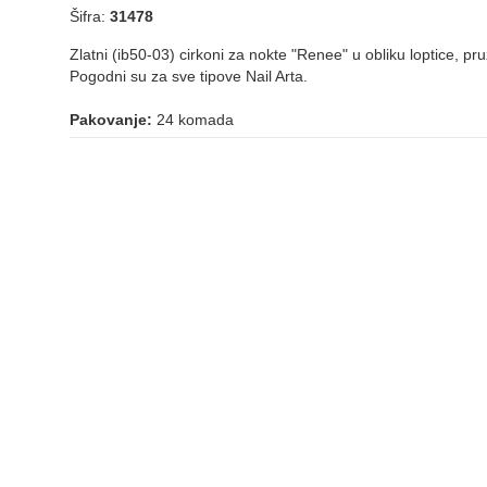
Šifra:
31478
Zlatni (ib50-03) cirkoni za nokte "Renee" u obliku loptice, pru
Pogodni su za sve tipove Nail Arta.
Pakovanje:
24 komada