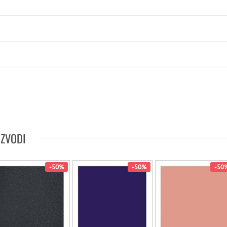
IZVODI
-50%
-50%
-50