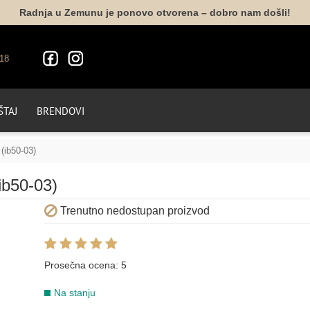
Radnja u Zemunu je ponovo otvorena – dobro nam došli!
18
TAJ
BRENDOVI
 (ib50-03)
(ib50-03)
Trenutno nedostupan proizvod
Prosečna ocena:
5
Na stanju