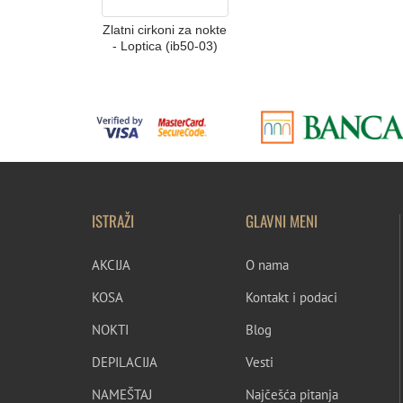
Zlatni cirkoni za nokte
- Loptica (ib50-03)
ISTRAŽI
GLAVNI MENI
AKCIJA
O nama
KOSA
Kontakt i podaci
NOKTI
Blog
DEPILACIJA
Vesti
NAMEŠTAJ
Najčešća pitanja