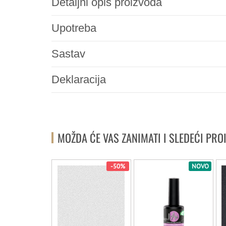
Detaljni opis proizvoda
Upotreba
Sastav
Deklaracija
MOŽDA ĆE VAS ZANIMATI I SLEDEĆI PRO
-50%
-50%
NOVO