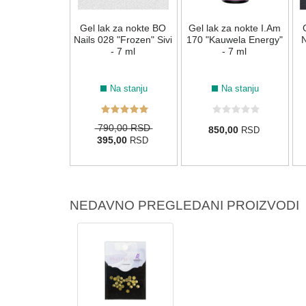
k za nokte BO
Gel lak za nokte BO
Gel lak za nokte I.Am
182 "Electric
Nails 028 "Frozen" Sivi
170 "Kauwela Energy"
N
 Narandžasti -
- 7 ml
- 7 ml
7 ml
Na stanju
Na stanju
Na stanju
0,00 RSD
790,00 RSD
850,00
RSD
5,00
395,00
RSD
RSD
NEDAVNO PREGLEDANI PROIZVODI