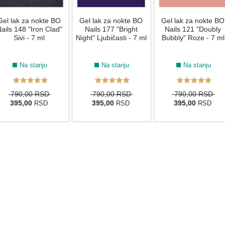
Gel lak za nokte BO
Gel lak za nokte BO
Gel lak za nokte BO
ails 148 "Iron Clad"
Nails 177 "Bright
Nails 121 "Doubly
Sivi - 7 ml
Night" Ljubičasti - 7 ml
Bubbly" Roze - 7 ml
Na stanju
Na stanju
Na stanju
790,00 RSD
790,00 RSD
790,00 RSD
395,00
395,00
395,00
RSD
RSD
RSD