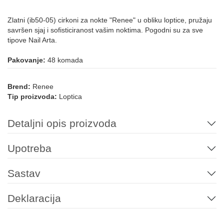
Zlatni (ib50-05) cirkoni za nokte "Renee" u obliku loptice, pružaju
savršen sjaj i sofisticiranost vašim noktima. Pogodni su za sve
tipove Nail Arta.
Pakovanje:
48 komada
Brend:
Renee
Tip proizvoda:
Loptica
Detaljni opis proizvoda
Upotreba
Sastav
Deklaracija