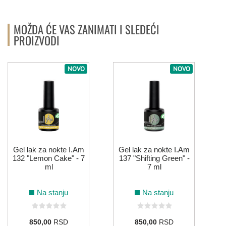
MOŽDA ĆE VAS ZANIMATI I SLEDEĆI
PROIZVODI
NOVO
NOVO
Gel lak za nokte I.Am
Gel lak za nokte I.Am
132 "Lemon Cake" - 7
137 "Shifting Green" -
ml
7 ml
Na stanju
Na stanju
850,00
RSD
850,00
RSD