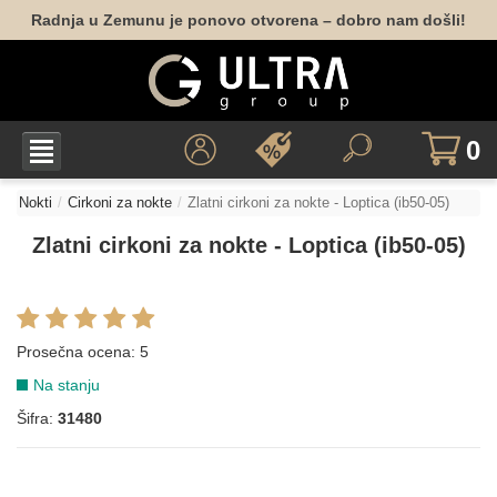
Radnja u Zemunu je ponovo otvorena – dobro nam došli!
0
Nokti
Cirkoni za nokte
Zlatni cirkoni za nokte - Loptica (ib50-05)
Zlatni cirkoni za nokte - Loptica (ib50-05)
Prosečna ocena:
5
Na stanju
Šifra:
31480