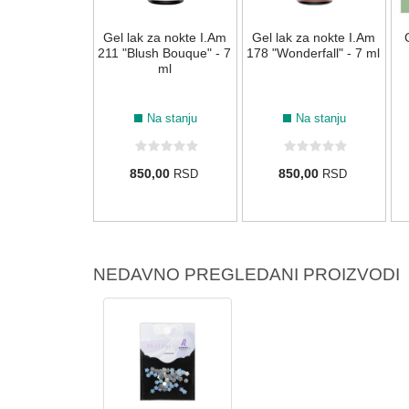
 za nokte I.Am
Gel lak za nokte I.Am
Gel lak za nokte I.Am
armin" - 7 ml
211 "Blush Bouque" - 7
178 "Wonderfall" - 7 ml
ml
Na stanju
Na stanju
Na stanju
0,00
850,00
850,00
RSD
RSD
RSD
NEDAVNO PREGLEDANI PROIZVODI