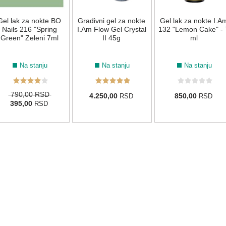
Gel lak za nokte BO
Gradivni gel za nokte
Gel lak za nokte I.A
Nails 216 "Spring
I.Am Flow Gel Crystal
132 "Lemon Cake" - 
Green" Zeleni 7ml
II 45g
ml
Na stanju
Na stanju
Na stanju
790,00 RSD
4.250,00
850,00
RSD
RSD
395,00
RSD