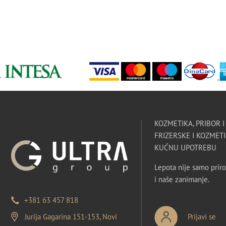
KOZMETIKA, PRIBOR 
FRIZERSKE I KOZMETI
KUĆNU UPOTREBU
Lepota nije samo priro
i naše zanimanje.
+381 63 457 818
Jurija Gagarina 151-153, Novi
Prijavi se