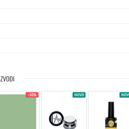
IZVODI
-50%
NOVO
NOV