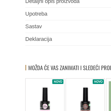
Detaljni opis proizvoda
Upotreba
Sastav
Deklaracija
MOŽDA ĆE VAS ZANIMATI I SLEDEĆI PRO
NOVO
NOVO
NOVO