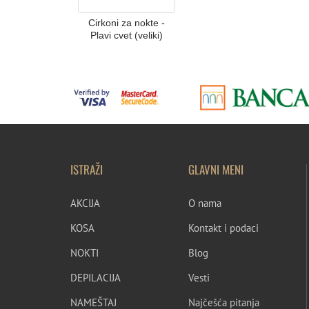
Cirkoni za nokte -
Plavi cvet (veliki)
ISTRAŽI
GLAVNI MENI
AKCIJA
O nama
KOSA
Kontakt i podaci
NOKTI
Blog
DEPILACIJA
Vesti
NAMEŠTAJ
Najčešća pitanja