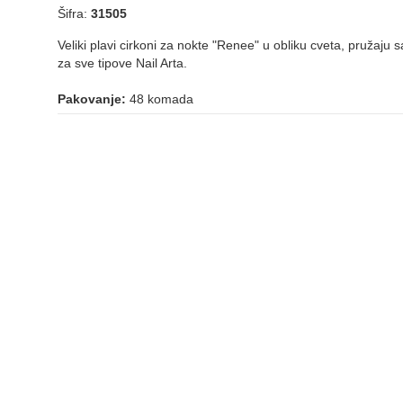
Šifra:
31505
Veliki plavi cirkoni za nokte "Renee" u obliku cveta, pružaju 
za sve tipove Nail Arta.
Pakovanje:
48 komada