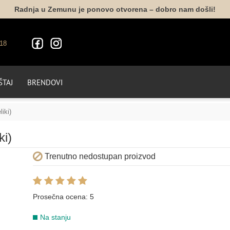
Radnja u Zemunu je ponovo otvorena – dobro nam došli!
18
TAJ
BRENDOVI
liki)
ki)
Trenutno nedostupan proizvod
Prosečna ocena:
5
Na stanju