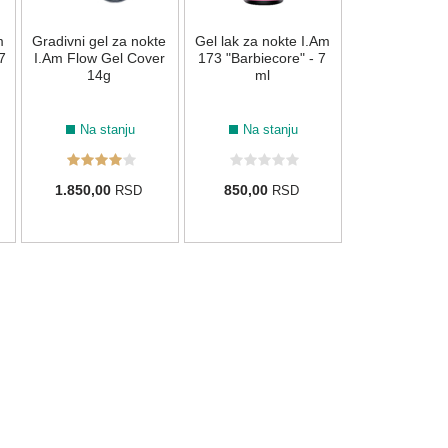
m
Gradivni gel za nokte
Gel lak za nokte I.Am
1.620,00
7
I.Am Flow Gel Cover
173 "Barbiecore" - 7
810,00
R
14g
ml
Na stanju
Na stanju
1.850,00
850,00
RSD
RSD