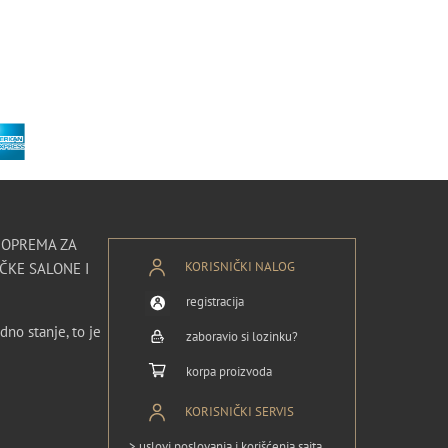
I OPREMA ZA
KORISNIČKI NALOG
ČKE SALONE I
registracija
dno stanje, to je
zaboravio si lozinku?
korpa proizvoda
KORISNIČKI SERVIS
> uslovi poslovanja i korišćenja sajta